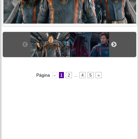
Página
«
1
2
...
4
5
»