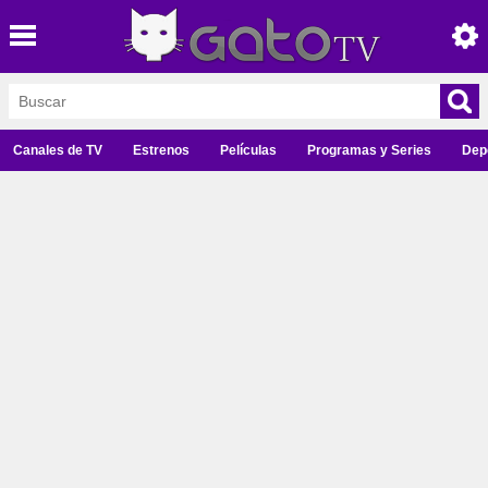
Canales de TV
Estrenos
Películas
Programas y Series
Dep