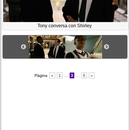
Tony conversa con Shirley
Página
«
1
...
3
...
5
»