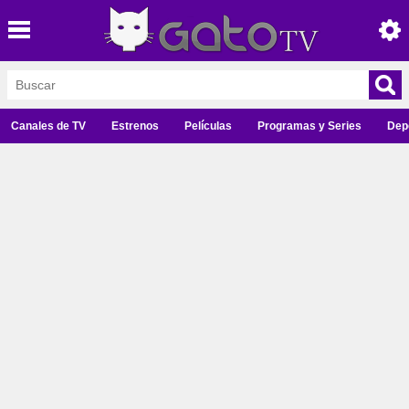
Canales de TV
Estrenos
Películas
Programas y Series
Dep