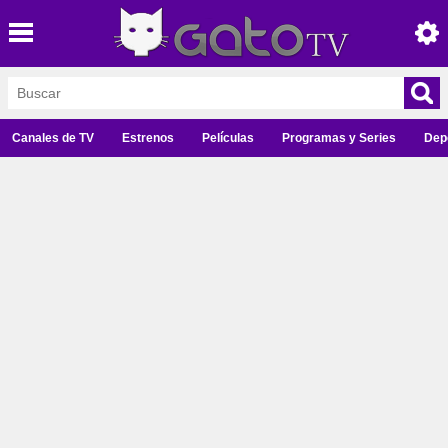
Canales de TV
Estrenos
Películas
Programas y Series
Dep