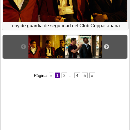
Tony de guardia de seguridad del Club Coppacabana
Página
«
1
2
...
4
5
»