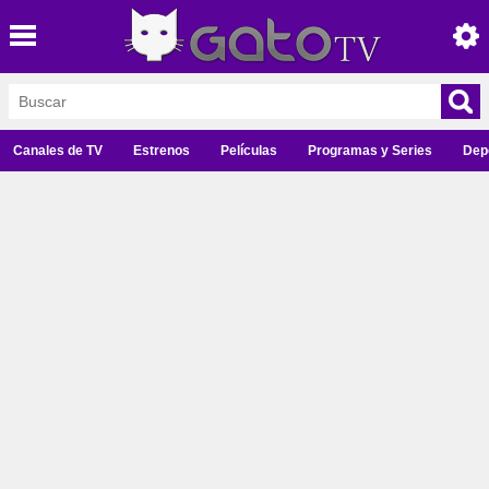
Canales de TV
Estrenos
Películas
Programas y Series
Dep