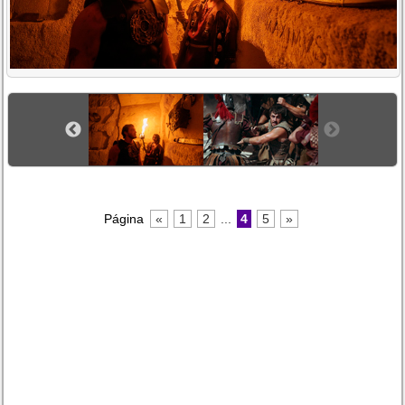
Página
«
1
2
...
4
5
»