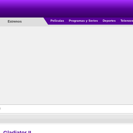
Películas
Programas y Series
Deportes
Telenov
Estrenos
3
Gladiator II