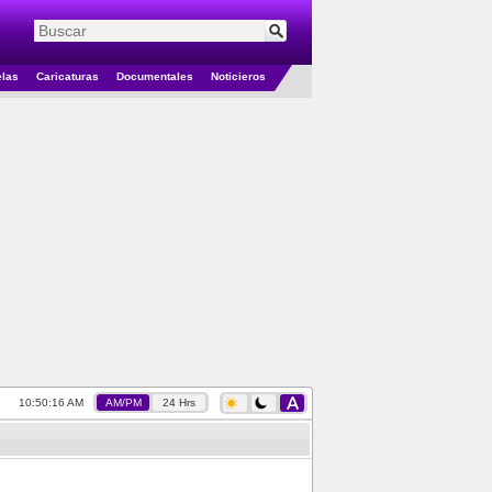
elas
Caricaturas
Documentales
Noticieros
10:50:16 AM
AM/PM
24 Hrs