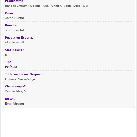
Productores:
Randall Emmett
|
George Furla
|
Chad A. Verdi
|
Luillo Ruiz
Música:
Jacob Bunton
Director:
Josh Sternfeld
Puesta en Escena:
Alan Horsnail
Clasificación:
R
Tipo:
Película
Título en Idioma Original:
Fortress: Sniper's Eye
Cinematografía:
Vern Nobles, Jr.
Editor:
Evan Ahlgren