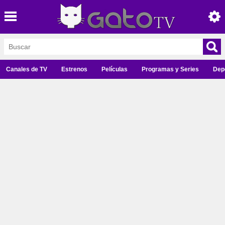
Canales de TV
Estrenos
Películas
Programas y Series
Dep