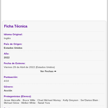
Ficha Técnica
Idioma Original:
Inglés
País de Origen:
Estados Unidos
Año:
2022
Fecha de Estreno:
Viernes 29 de Abril de 2022 (Estados Unidos)
Ver Fechas ➨
Puntuación:
4/10
Género:
Acción
Protagonistas (Elenco):
Jesse Metcalfe
|
Bruce Willis
|
Chad Michael Murray
|
Kelly Greyson
|
Ser'Darius Blain
|
Michael Sirow
|
Welker White
|
Natali Yura