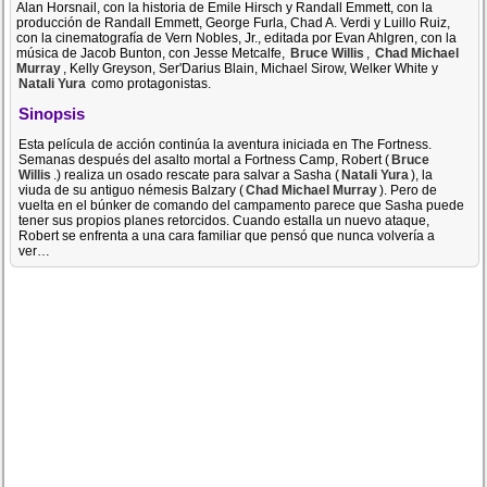
Alan Horsnail, con la historia de Emile Hirsch y Randall Emmett, con la
producción de Randall Emmett, George Furla, Chad A. Verdi y Luillo Ruiz,
con la cinematografía de Vern Nobles, Jr., editada por Evan Ahlgren, con la
música de Jacob Bunton, con Jesse Metcalfe,
Bruce Willis
,
Chad Michael
Murray
, Kelly Greyson, Ser'Darius Blain, Michael Sirow, Welker White y
Natali Yura
como protagonistas.
Sinopsis
Esta película de acción continúa la aventura iniciada en The Fortness.
Semanas después del asalto mortal a Fortness Camp, Robert (
Bruce
Willis
.) realiza un osado rescate para salvar a Sasha (
Natali Yura
), la
viuda de su antiguo némesis Balzary (
Chad Michael Murray
). Pero de
vuelta en el búnker de comando del campamento parece que Sasha puede
tener sus propios planes retorcidos. Cuando estalla un nuevo ataque,
Robert se enfrenta a una cara familiar que pensó que nunca volvería a
ver…