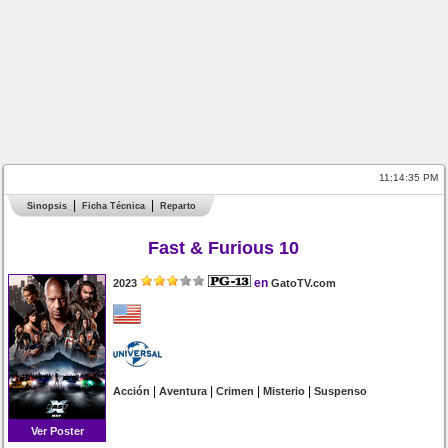
11:14:35 PM
Sinopsis
Ficha Técnica
Reparto
Fast & Furious 10
en
2023
GatoTV.com
|
|
|
|
Acción
Aventura
Crimen
Misterio
Suspenso
Ver Poster