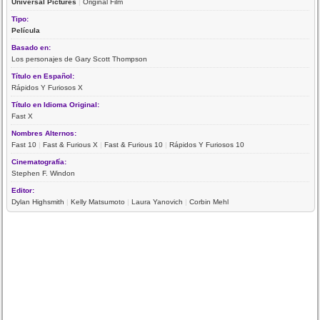
Universal Pictures
|
Original Film
Tipo:
Película
Basado en:
Los personajes de Gary Scott Thompson
Título en Español:
Rápidos Y Furiosos X
Título en Idioma Original:
Fast X
Nombres Alternos:
Fast 10
|
Fast & Furious X
|
Fast & Furious 10
|
Rápidos Y Furiosos 10
Cinematografía:
Stephen F. Windon
Editor:
Dylan Highsmith
|
Kelly Matsumoto
|
Laura Yanovich
|
Corbin Mehl