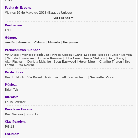
2023
Fecha de Estreno:
Viernes 19 de Mayo de 2023 (Estados Unidos)
Ver Fechas ➨
Puntuación:
6/10
Género:
Acción
|
Aventura
|
Crimen
|
Misterio
|
Suspenso
Protagonistas (Elenco):
Vin Diesel
|
Michelle Rodríguez
|
Tyrese Gibson
|
Chris "Ludacris" Bridges
|
Jason Momoa
|
Nathalie Emmanuel
|
Jordana Brewster
|
John Cena
|
Jason Statham
|
Sung Kang
|
Alan Ritchson
|
Daniela Melchior
|
Scott Eastwood
|
Helen Mirren
|
Charlize Theron
|
Brie
Larson
|
Rita Moreno
Productores:
Neal H. Moritz
|
Vin Diesel
|
Justin Lin
|
Jeff Kirschenbaum
|
Samantha Vincent
Música:
Brian Tyler
Director:
Louis Leterrier
Puesta en Escena:
Dan Mazeau
|
Justin Lin
Clasificación:
PG-13
Estudios: