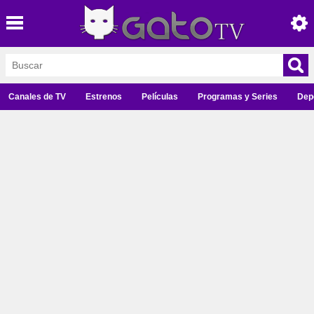
Canales de TV
Estrenos
Películas
Programas y Series
Dep