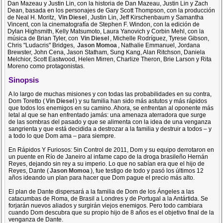
Dan Mazeau y Justin Lin, con la historia de Dan Mazeau, Justin Lin y Zach
Dean, basada en los personajes de Gary Scott Thompson, con la producción
de Neal H. Moritz,
Vin Diesel
, Justin Lin, Jeff Kirschenbaum y Samantha
Vincent, con la cinematografía de Stephen F. Windon, con la edición de
Dylan Highsmith, Kelly Matsumoto, Laura Yanovich y Corbin Mehl, con la
música de Brian Tyler, con
Vin Diesel
, Michelle Rodríguez, Tyrese Gibson,
Chris "Ludacris" Bridges,
Jason Momoa
, Nathalie Emmanuel, Jordana
Brewster, John Cena, Jason Statham, Sung Kang, Alan Ritchson, Daniela
Melchior, Scott Eastwood, Helen Mirren, Charlize Theron, Brie Larson y Rita
Moreno como protagonistas.
Sinopsis
A lo largo de muchas misiones y con todas las probabilidades en su contra,
Dom Toretto (
Vin Diesel
) y su familia han sido más astutos y más rápidos
que todos los enemigos en su camino. Ahora, se enfrentan al oponente más
letal al que se han enfrentado jamás: una amenaza aterradora que surge
de las sombras del pasado y que se alimenta con la idea de una venganza
sangrienta y que está decidida a destrozar a la familia y destruir a todos – y
a todo lo que Dom ama – para siempre.
En Rápidos Y Furiosos: 5in Control de 2011, Dom y su equipo derrotaron en
un puente en Río de Janeiro al infame capo de la droga brasileño Hernán
Reyes, dejando sin rey a su imperio. Lo que no sabían era que el hijo de
Reyes, Dante (
Jason Momoa
), fue testigo de todo y pasó los últimos 12
años ideando un plan para hacer que Dom pague el precio más alto.
El plan de Dante dispersará a la familia de Dom de los Ángeles a las
catacumbas de Roma, de Brasil a Londres y de Portugal a la Antártida. Se
forjarán nuevos aliados y surgirán viejos enemigos. Pero todo cambiara
cuando Dom descubra que su propio hijo de 8 años es el objetivo final de la
venganza de Dante.