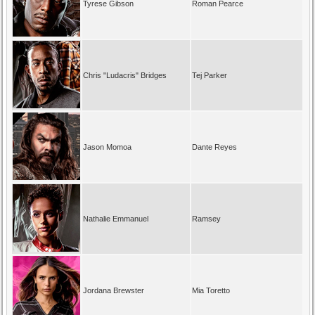
Tyrese Gibson
Roman Pearce
Chris "Ludacris" Bridges
Tej Parker
Jason Momoa
Dante Reyes
Nathalie Emmanuel
Ramsey
Jordana Brewster
Mia Toretto