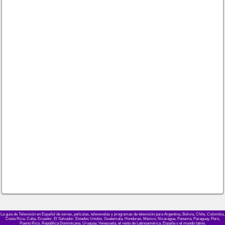
La guía de Televisión en Español de series, películas, telenovelas y programas de televisión para Argentina, Bolivia, Chile, Colombia,
Costa Rica, Cuba, Ecuador, El Salvador, Estados Unidos, Guatemala, Honduras, México, Nicaragua, Panamá, Paraguay, Perú,
Puerto Rico, República Dominicana, Uruguay, Venezuela, el resto de Latinoamérica, España y el mundo latino.