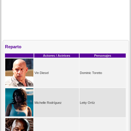
Reparto
Actores / Actrices
Personajes
Vin Diesel
Dominic Toretto
Michelle Rodríguez
Letty Ortíz