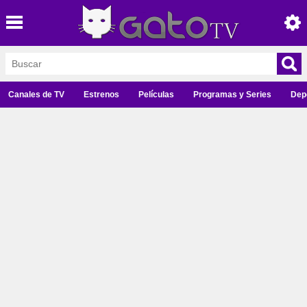
Canales de TV
Estrenos
Películas
Programas y Series
Dep