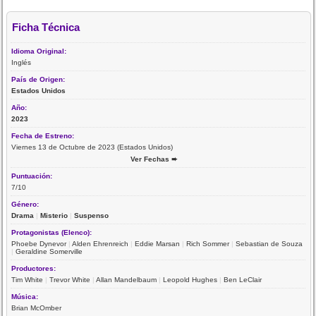
Ficha Técnica
Idioma Original:
Inglés
País de Origen:
Estados Unidos
Año:
2023
Fecha de Estreno:
Viernes 13 de Octubre de 2023 (Estados Unidos)
Ver Fechas ➨
Puntuación:
7/10
Género:
Drama
|
Misterio
|
Suspenso
Protagonistas (Elenco):
Phoebe Dynevor
|
Alden Ehrenreich
|
Eddie Marsan
|
Rich Sommer
|
Sebastian de Souza
|
Geraldine Somerville
Productores:
Tim White
|
Trevor White
|
Allan Mandelbaum
|
Leopold Hughes
|
Ben LeClair
Música:
Brian McOmber