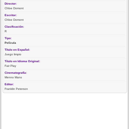
Director:
Chloe Domont
Escritor:
Chloe Domont
Clasificación:
R
Tipo:
Película
Título en Español:
Juego limpio
Título en Idioma Original:
Fair Play
Cinematografía:
Menno Mans
Editor:
Franklin Peterson