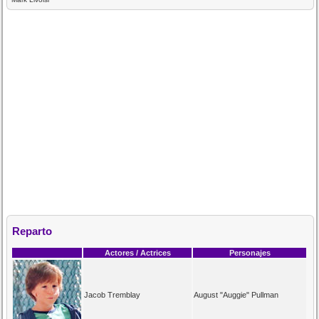
Reparto
Actores / Actrices
Personajes
Jacob Tremblay
August "Auggie" Pullman