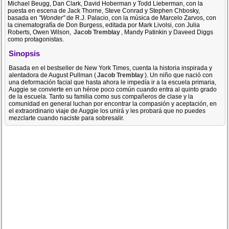
Michael Beugg, Dan Clark, David Hoberman y Todd Lieberman, con la
puesta en escena de Jack Thorne, Steve Conrad y Stephen Chbosky,
basada en
"Wonder"
de R.J. Palacio, con la música de Marcelo Zarvos, con
la cinematografía de Don Burgess, editada por Mark Livolsi, con Julia
Roberts, Owen Wilson,
Jacob Tremblay
, Mandy Patinkin y Daveed Diggs
como protagonistas.
Sinopsis
Basada en el bestseller de New York Times, cuenta la historia inspirada y
alentadora de August Pullman (
Jacob Tremblay
). Un niño que nació con
una deformación facial que hasta ahora le impedía ir a la escuela primaria,
Auggie se convierte en un héroe poco común cuando entra al quinto grado
de la escuela. Tanto su familia como sus compañeros de clase y la
comunidad en general luchan por encontrar la compasión y aceptación, en
el extraordinario viaje de Auggie los unirá y les probará que no puedes
mezclarte cuando naciste para sobresalir.