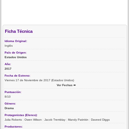
Ficha Técnica
Idioma Original:
Inglés
País de Origen:
Estados Unidos
Año:
2017
Fecha de Estreno:
Viernes 17 de Noviembre de 2017 (Estados Unidos)
Ver Fechas ➨
Puntuación:
8/10
Género:
Drama
Protagonistas (Elenco):
Julia Roberts
|
Owen Wilson
|
Jacob Tremblay
|
Mandy Patinkin
|
Daveed Diggs
Productores: