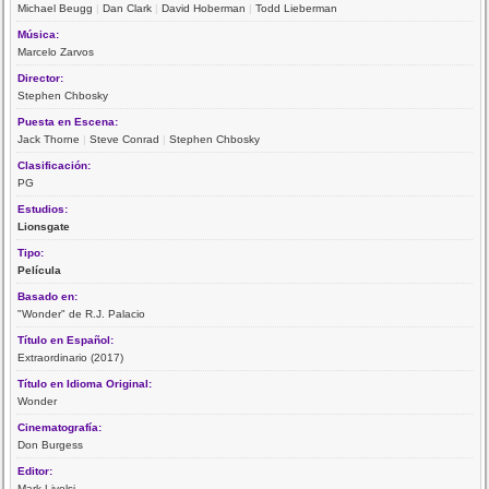
Michael Beugg
|
Dan Clark
|
David Hoberman
|
Todd Lieberman
Música:
Marcelo Zarvos
Director:
Stephen Chbosky
Puesta en Escena:
Jack Thorne
|
Steve Conrad
|
Stephen Chbosky
Clasificación:
PG
Estudios:
Lionsgate
Tipo:
Película
Basado en:
"Wonder" de R.J. Palacio
Título en Español:
Extraordinario (2017)
Título en Idioma Original:
Wonder
Cinematografía:
Don Burgess
Editor:
Mark Livolsi