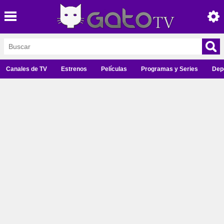
Canales de TV
Estrenos
Películas
Programas y Series
Dep