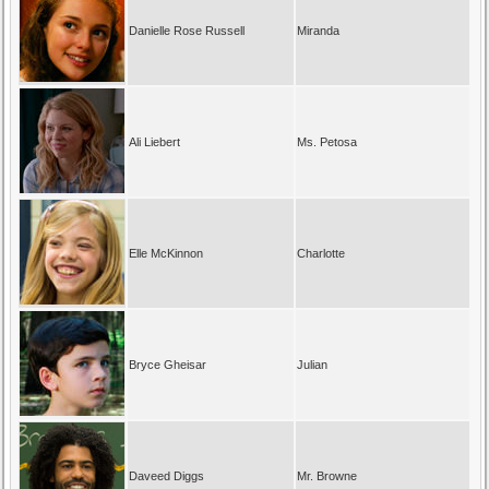
Danielle Rose Russell
Miranda
Ali Liebert
Ms. Petosa
Elle McKinnon
Charlotte
Bryce Gheisar
Julian
Daveed Diggs
Mr. Browne