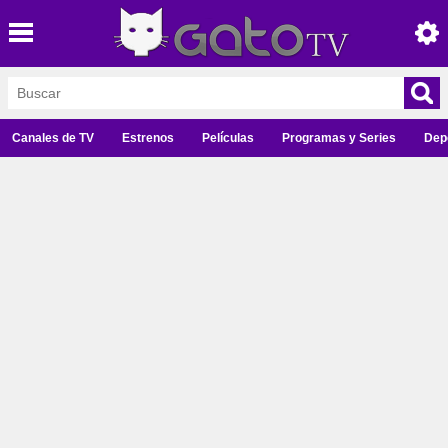
Canales de TV
Estrenos
Películas
Programas y Series
Dep