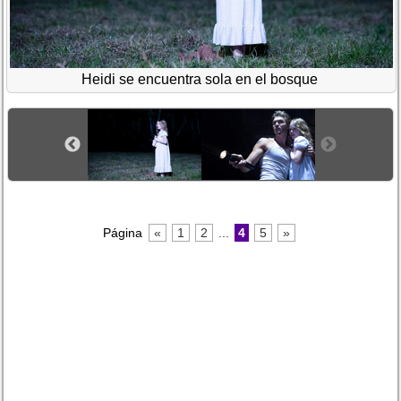
Heidi se encuentra sola en el bosque
Página
«
1
2
...
4
5
»