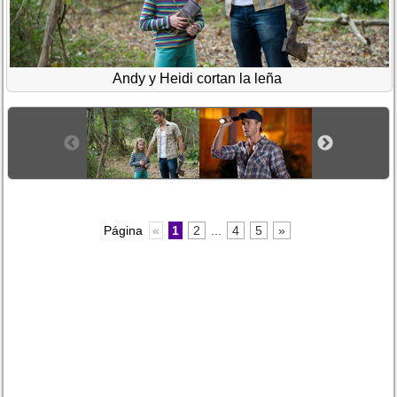
Andy y Heidi cortan la leña
Página
«
1
2
...
4
5
»