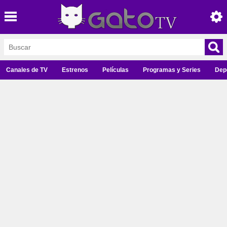
Canales de TV
Estrenos
Películas
Programas y Series
Dep