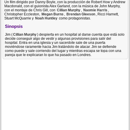
Un film dirigido por Danny Boyle, con la producción de Robert How y Andrew
Macdonald, con el guionista Alex Garland, con la música de John Murphy,
con el montaje de Chris Gill, con
Cillian Murphy
,
Naomie Harris
,
Christopher Eccleston,
Megan Burns
,
Brendan Gleeson
, Ricci Harnett,
Stuart McQuarrie y
Noah Huntley
como protagonistas.
Sinopsis
Jim (
Cillian Murphy
) despierta en un hospital al darse cuenta que está solo
decide conseguir algo de vestir y algunas provisiones para salir del
hospital. Entra en una iglesia y un sacerdote sale de una puerta
moviéndose raramente hacia Jim tratándolo de atacar. Jim se defiende
como puede y sale corriendo del lugar y mientras escapa se topa con una
pareja que le explicaran lo que ha pasado en Londres.