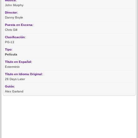
Música:
John Murphy
Director:
Danny Boyle
Puesta en Escena:
Chris Gill
Clasificación:
PG-13
Tipo:
Película
Título en Español:
Exterminio
Título en Idioma Original:
28 Days Later
Guión:
Alex Garland