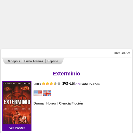
8:04:18 AM
Sinopsis
Ficha Técnica
Reparto
Exterminio
en
2003
GatoTV.com
|
|
Drama
Horror
Ciencia Ficción
Ver Poster