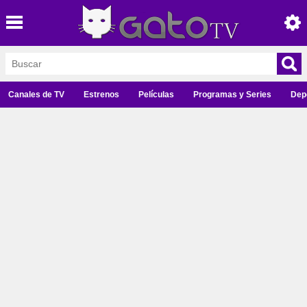
Canales de TV
Estrenos
Películas
Programas y Series
Dep