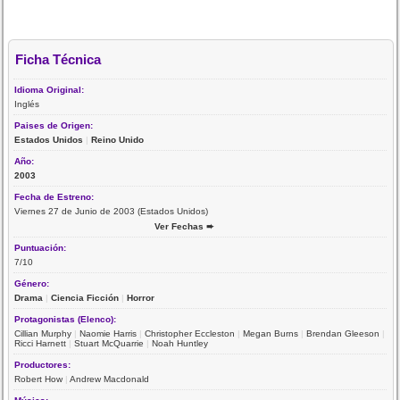
Ficha Técnica
Idioma Original:
Inglés
Paises de Origen:
Estados Unidos
|
Reino Unido
Año:
2003
Fecha de Estreno:
Viernes 27 de Junio de 2003 (Estados Unidos)
Ver Fechas ➨
Puntuación:
7/10
Género:
Drama
|
Ciencia Ficción
|
Horror
Protagonistas (Elenco):
Cillian Murphy
|
Naomie Harris
|
Christopher Eccleston
|
Megan Burns
|
Brendan Gleeson
|
Ricci Harnett
|
Stuart McQuarrie
|
Noah Huntley
Productores:
Robert How
|
Andrew Macdonald