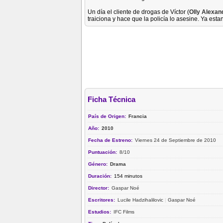
Un día el cliente de drogas de Víctor (
Olly Alexan
traiciona y hace que la policía lo asesine. Ya e
Ficha Técnica
País de Origen:
Francia
Año:
2010
Fecha de Estreno:
Viernes 24 de Septiembre de 2010
Puntuación:
8/10
Género:
Drama
Duración:
154 minutos
Director:
Gaspar Noé
Escritores:
Lucile Hadzihalilovic
|
Gaspar Noé
Estudios:
IFC Films