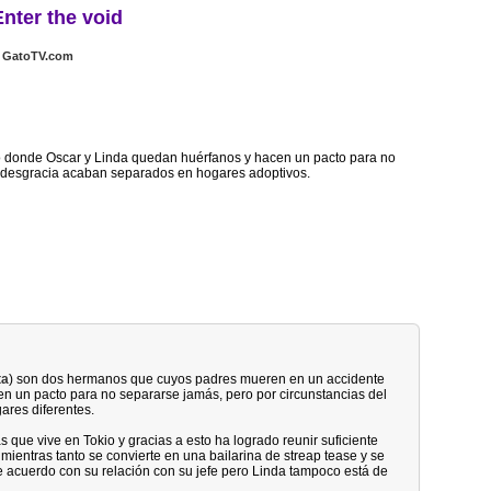
Enter the void
GatoTV.com
o donde Oscar y Linda quedan huérfanos y hacen un pacto para no
 desgracia acaban separados en hogares adoptivos.
ta
) son dos hermanos que cuyos padres mueren en un accidente
cen un pacto para no separarse jamás, pero por circunstancias del
ares diferentes.
s que vive en Tokio y gracias a esto ha logrado reunir suficiente
mientras tanto se convierte en una bailarina de streap tease y se
e acuerdo con su relación con su jefe pero Linda tampoco está de