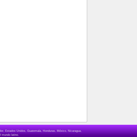
lvador, Estados Unidos, Guatemala, Honduras, México, Nicaragua,
l mundo latino.