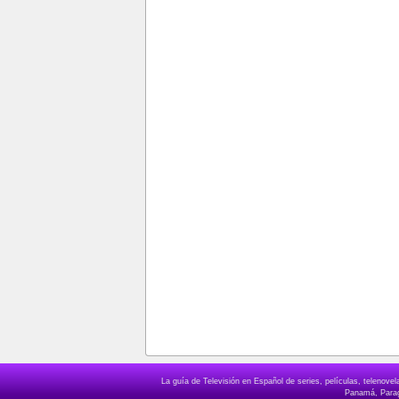
La guía de Televisión en Español de series, películas, telenov
Panamá, Paragu