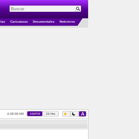
elas
Caricaturas
Documentales
Noticieros
4:39:09 AM
AM/PM
24 Hrs