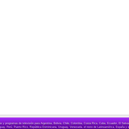
elas y programas de televisión para Argentina, Bolivia, Chile, Colombia, Costa Rica, Cuba, Ecuador, El Sa
ay, Perú, Puerto Rico, República Dominicana, Uruguay, Venezuela, el resto de Latinoamérica, España y e