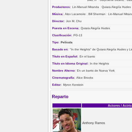
Productores:
Lin-Manuel Miranda
|
Quiara Alegría Hudes
Música:
Alex Lacamoire
|
Bill Sherman
|
Lin-Manuel Miran
Director:
Jon M. Chu
Puesta en Escena:
Quiara Alegría Hudes
Clasificación:
PG-13
Tipo:
Película
Basado en:
"In the Heights" de Quiara Alegría Hudes y L
Título en Español:
En el barrio
Título en Idioma Original:
In the Heights
Nombre Alterno:
En un barrio de Nueva York
Cinematografía:
Alice Brooks
Editor:
Myron Kerstein
Reparto
Actores / Actri
Anthony Ramos