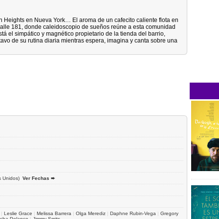
n Heights en Nueva York… El aroma de un cafecito caliente flota en
a calle 181, donde caleidoscopio de sueños reúne a esta comunidad
stá el simpático y magnético propietario de la tienda del barrio,
tavo de su rutina diaria mientras espera, imagina y canta sobre una
s Unidos)
Ver Fechas ➨
|
Leslie Grace
|
Melissa Barrera
|
Olga Merediz
|
Daphne Rubin-Vega
|
Gregory
cha Polanco
|
Jimmy Smits