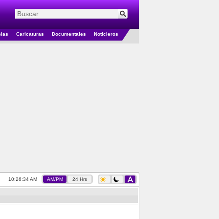
elas
Caricaturas
Documentales
Noticieros
10:26:35 AM
AM/PM
24 Hrs