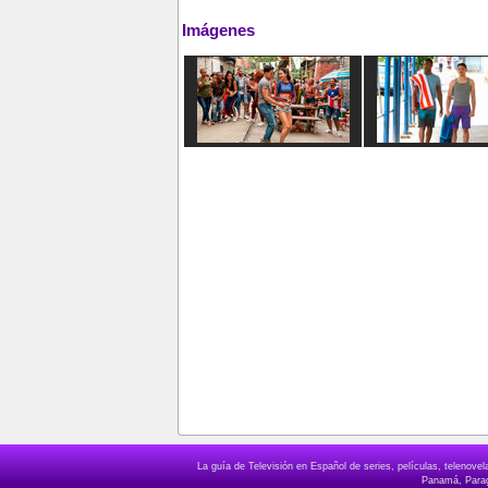
Imágenes
La guía de Televisión en Español de series, películas, telenov
Panamá, Paragu