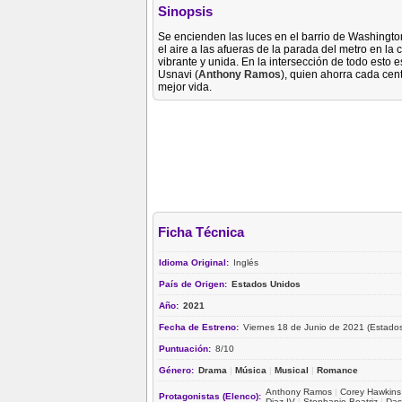
Sinopsis
Se encienden las luces en el barrio de Washingto
el aire a las afueras de la parada del metro en l
vibrante y unida. En la intersección de todo esto e
Usnavi (
Anthony Ramos
), quien ahorra cada cen
mejor vida.
Ficha Técnica
Idioma Original:
Inglés
País de Origen:
Estados Unidos
Año:
2021
Fecha de Estreno:
Viernes 18 de Junio de 2021 (Estado
Puntuación:
8/10
Género:
Drama
|
Música
|
Musical
|
Romance
Anthony Ramos
|
Corey Hawkins
Protagonistas (Elenco):
Diaz IV
|
Stephanie Beatriz
|
Das