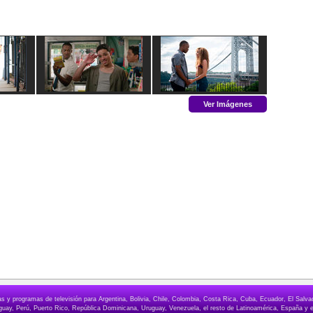
Ver Imágenes
elas y programas de televisión para Argentina, Bolivia, Chile, Colombia, Costa Rica, Cuba, Ecuador, El Sa
ay, Perú, Puerto Rico, República Dominicana, Uruguay, Venezuela, el resto de Latinoamérica, España y e