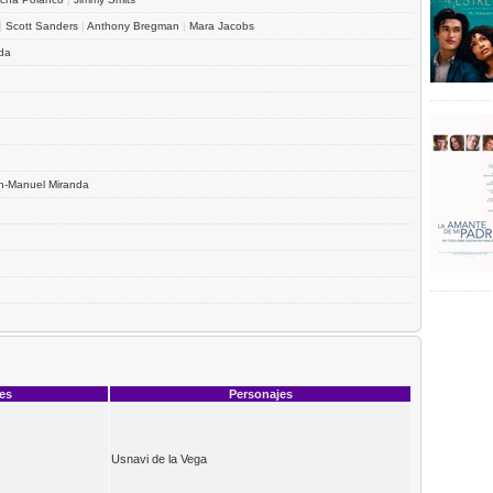
|
Scott Sanders
|
Anthony Bregman
|
Mara Jacobs
da
in-Manuel Miranda
ces
Personajes
Usnavi de la Vega