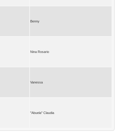
Benny
Nina Rosario
Vanessa
"Abuela" Claudia