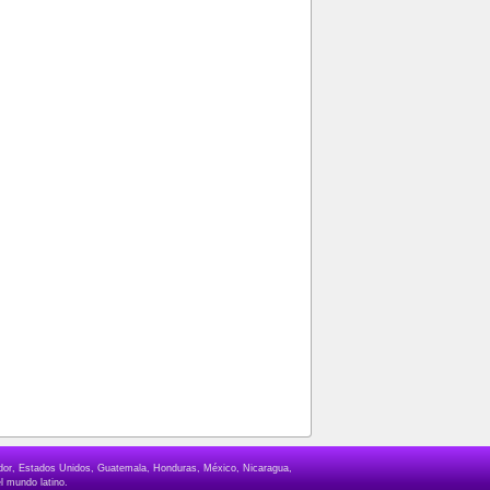
lvador, Estados Unidos, Guatemala, Honduras, México, Nicaragua,
l mundo latino.