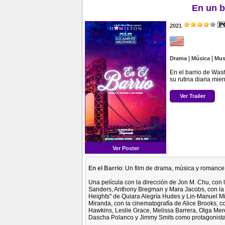
En un b
2021
|
|
Drama
Música
Mus
En el barrio de Was
su rutina diaria mie
Ver Trailer
Ver Poster
En el Barrio
: Un film de drama, música y romance,
Una película con la dirección de Jon M. Chu, con
Sanders, Anthony Bregman y Mara Jacobs, con la 
Heights" de Quiara Alegría Hudes y Lin-Manuel Mi
Miranda, con la cinematografía de Alice Brooks, c
Hawkins, Leslie Grace, Melissa Barrera, Olga Mer
Dascha Polanco y Jimmy Smits como protagonista