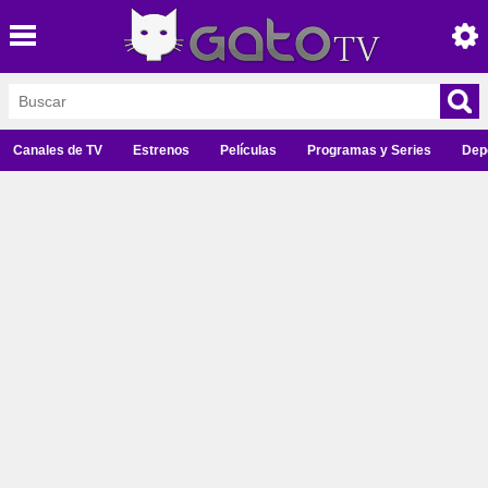
Canales de TV
Estrenos
Películas
Programas y Series
Dep