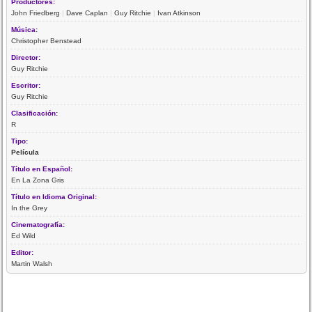
Productores:
John Friedberg
|
Dave Caplan
|
Guy Ritchie
|
Ivan Atkinson
Música:
Christopher Benstead
Director:
Guy Ritchie
Escritor:
Guy Ritchie
Clasificación:
R
Tipo:
Película
Título en Español:
En La Zona Gris
Título en Idioma Original:
In the Grey
Cinematografía:
Ed Wild
Editor:
Martin Walsh