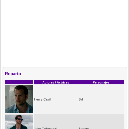
Reparto
Actores / Actrices
Personajes
Henry Cavill
Sid
Jake Gyllenhaal
Bronco