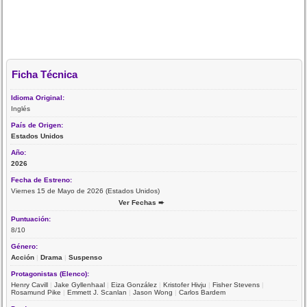
Ficha Técnica
Idioma Original:
Inglés
País de Origen:
Estados Unidos
Año:
2026
Fecha de Estreno:
Viernes 15 de Mayo de 2026 (Estados Unidos)
Ver Fechas ➨
Puntuación:
8/10
Género:
Acción
|
Drama
|
Suspenso
Protagonistas (Elenco):
Henry Cavill
|
Jake Gyllenhaal
|
Eiza González
|
Kristofer Hivju
|
Fisher Stevens
|
Rosamund Pike
|
Emmett J. Scanlan
|
Jason Wong
|
Carlos Bardem