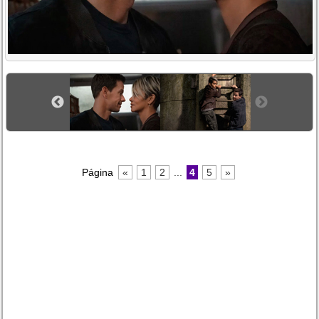
Página
«
1
2
...
4
5
»