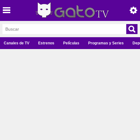
Canales de TV
Estrenos
Películas
Programas y Series
Dep