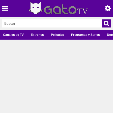
Canales de TV
Estrenos
Películas
Programas y Series
Dep