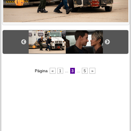
Página
«
1
...
3
...
5
»