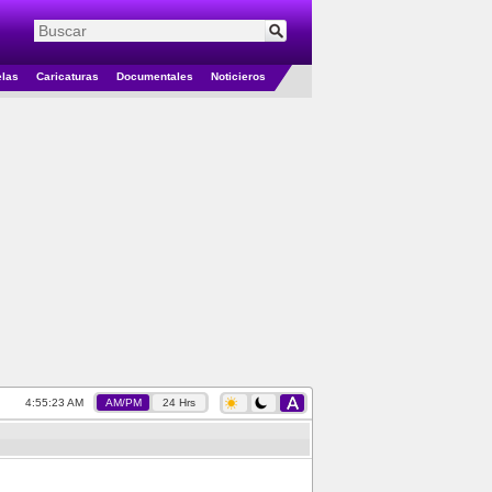
elas
Caricaturas
Documentales
Noticieros
4:55:23 AM
AM/PM
24 Hrs