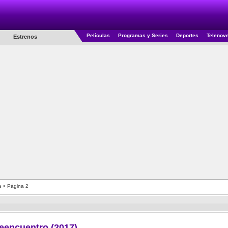
Películas
Programas y Series
Deportes
Telenov
Estrenos
n
> Página 2
eencuentro (2017)