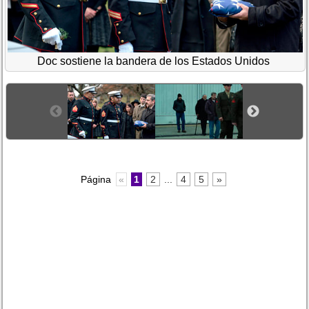
Doc sostiene la bandera de los Estados Unidos
Página
«
1
2
...
4
5
»