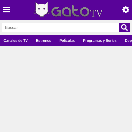
Canales de TV
Estrenos
Películas
Programas y Series
Dep