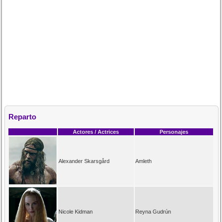
Reparto
Actores / Actrices
Personajes
Alexander Skarsgård
Amleth
Nicole Kidman
Reyna Gudrún