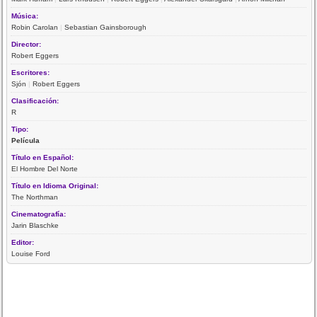
Música:
Robin Carolan
|
Sebastian Gainsborough
Director:
Robert Eggers
Escritores:
Sjón
|
Robert Eggers
Clasificación:
R
Tipo:
Película
Título en Español:
El Hombre Del Norte
Título en Idioma Original:
The Northman
Cinematografía:
Jarin Blaschke
Editor:
Louise Ford