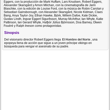
Eggers, con la producción de Mark Huffam, Lars Knudsen, Robert Eggers,
Alexander Skarsgård y Arnon Milchan, con la cinematografía de Jarin
Blaschke, con la edición de Louise Ford, con la música de Robin Carolan y
Sebastian Gainsborough, con Alexander Skarsgård, Nicole Kidman, Claes
Bang, Anya Taylor-Joy, Ethan Hawke, Björk, Willem Dafoe, Kate Dickie,
Gustav Lindh, Ingvar Eggert Sigurðsson, Murray McArthur, Ian Whyte, Katie
Pattinson, Ian Gerard Whyte, Hafþór Júlíus Björnsson, Doa Barney, Olwen
Fouéré y Ralph Ineson como protagonistas.
Sinopsis
Del visionario director Robert Eggers llega
El Hombre del Norte
, una
epopeya llena de acción que sigue a un joven príncipe vikingo en
búsqueda para vengar el asesinato de su padre.