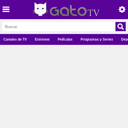
Canales de TV
Estrenos
Películas
Programas y Series
Dep