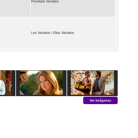
Penelope Vardakis
Leo Vardakis / Elias Vardakis
Ver Imágenes