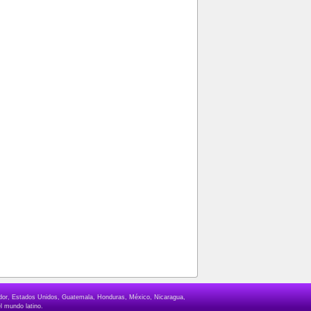
lvador, Estados Unidos, Guatemala, Honduras, México, Nicaragua,
l mundo latino.