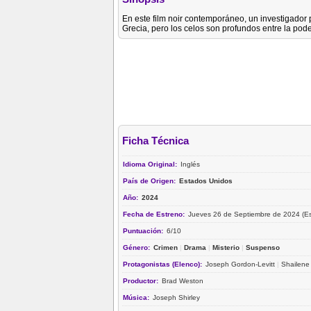
En este film noir contemporáneo, un investigador
Grecia, pero los celos son profundos entre la pode
Ficha Técnica
Idioma Original:
Inglés
País de Origen:
Estados Unidos
Año:
2024
Fecha de Estreno:
Jueves 26 de Septiembre de 2024 (E
Puntuación:
6/10
Género:
Crimen
|
Drama
|
Misterio
|
Suspenso
Protagonistas (Elenco):
Joseph Gordon-Levitt
|
Shailene
Productor:
Brad Weston
Música:
Joseph Shirley