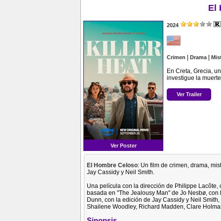
El
2024
|
|
Crimen
Drama
Mis
En Creta, Grecia, u
investigue la muer
Ver Trailer
Ver Poster
El Hombre Celoso
: Un film de crimen, drama, mis
Jay Cassidy y Neil Smith.
Una película con la dirección de Philippe Lacôte
basada en "The Jealousy Man" de Jo Nesbø, con l
Dunn, con la edición de Jay Cassidy y Neil Smith,
Shailene Woodley, Richard Madden, Clare Holma
Sinopsis