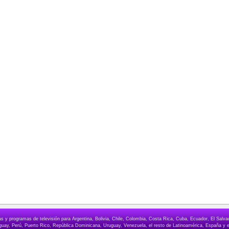
elas y programas de televisión para Argentina, Bolivia, Chile, Colombia, Costa Rica, Cuba, Ecuador, El Sa
ay, Perú, Puerto Rico, República Dominicana, Uruguay, Venezuela, el resto de Latinoamérica, España y e