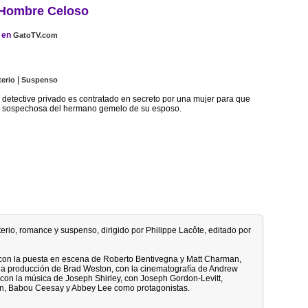
 Hombre Celoso
en
GatoTV.com
|
terio
Suspenso
n detective privado es contratado en secreto por una mujer para que
te sospechosa del hermano gemelo de su esposo.
terio, romance y suspenso, dirigido por Philippe Lacôte, editado por
, con la puesta en escena de Roberto Bentivegna y Matt Charman,
a producción de Brad Weston, con la cinematografía de Andrew
 con la música de Joseph Shirley, con Joseph Gordon-Levitt,
n, Babou Ceesay y Abbey Lee como protagonistas.