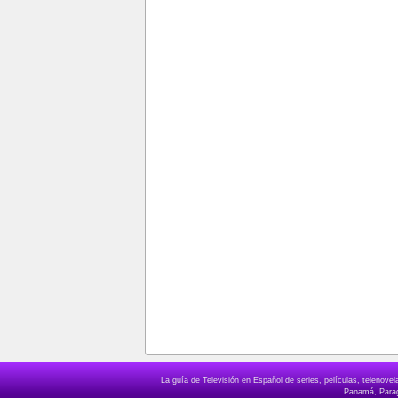
La guía de Televisión en Español de series, películas, telenov
Panamá, Paragu