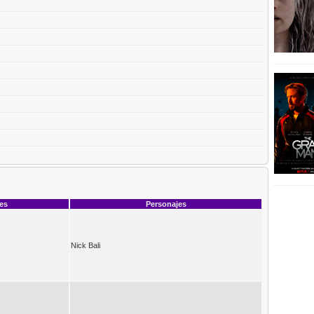
ces
Personajes
Nick Bali