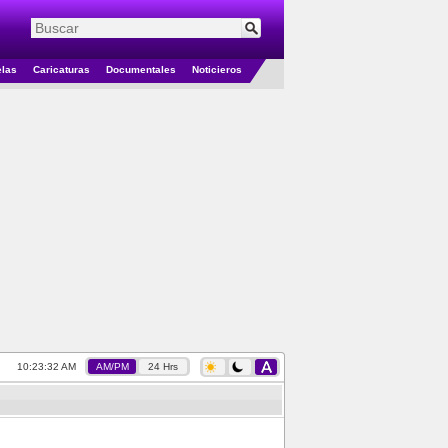
elas
Caricaturas
Documentales
Noticieros
10:23:33 AM
AM/PM
24 Hrs