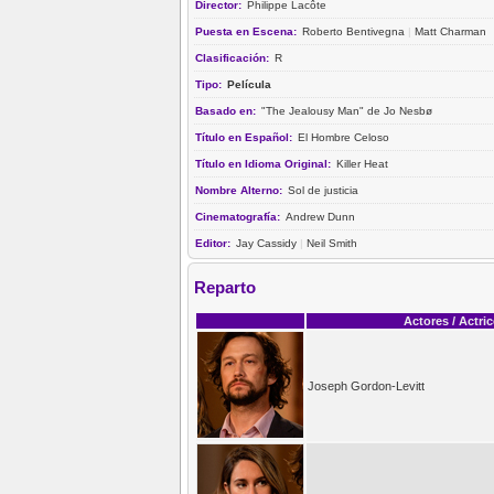
Director:
Philippe Lacôte
Puesta en Escena:
Roberto Bentivegna
|
Matt Charman
Clasificación:
R
Tipo:
Película
Basado en:
"The Jealousy Man" de Jo Nesbø
Título en Español:
El Hombre Celoso
Título en Idioma Original:
Killer Heat
Nombre Alterno:
Sol de justicia
Cinematografía:
Andrew Dunn
Editor:
Jay Cassidy
|
Neil Smith
Reparto
Actores / Actri
Joseph Gordon-Levitt