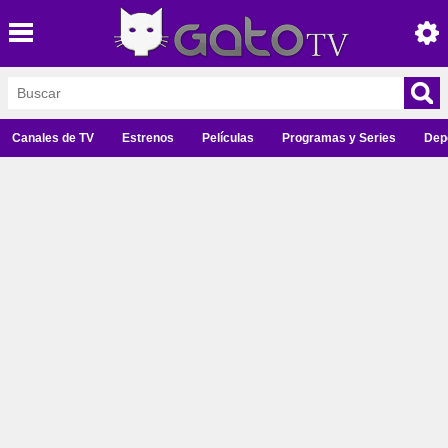
Canales de TV
Estrenos
Películas
Programas y Series
Dep