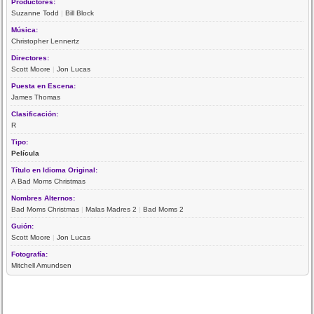
Productores:
Suzanne Todd
|
Bill Block
Música:
Christopher Lennertz
Directores:
Scott Moore
|
Jon Lucas
Puesta en Escena:
James Thomas
Clasificación:
R
Tipo:
Película
Título en Idioma Original:
A Bad Moms Christmas
Nombres Alternos:
Bad Moms Christmas
|
Malas Madres 2
|
Bad Moms 2
Guión:
Scott Moore
|
Jon Lucas
Fotografía:
Mitchell Amundsen