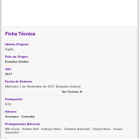
Ficha Técnica
Idioma Original:
Inglés
País de Origen:
Estados Unidos
Año:
2017
Fecha de Estreno:
Miércoles 1 de Noviembre de 2017 (Estados Unidos)
Ver Fechas ➨
Puntuación:
6/10
Género:
Aventura
|
Comedia
Protagonistas (Elenco):
Mila Kunis
|
Kristen Bell
|
Kathryn Hahn
|
Christine Baranski
|
Cheryl Hines
|
Susan
Sarandon