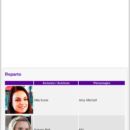
Reparto
Actores / Actrices
Personajes
Mila Kunis
Amy Mitchell
Kristen Bell
Kiki