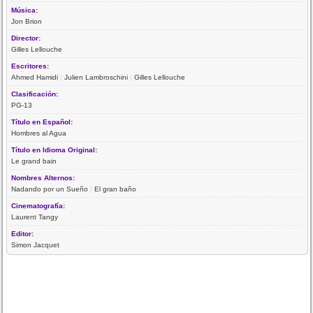
Música:
Jon Brion
Director:
Gilles Lellouche
Escritores:
Ahmed Hamidi
|
Julien Lambroschini
|
Gilles Lellouche
Clasificación:
PG-13
Título en Español:
Hombres al Agua
Título en Idioma Original:
Le grand bain
Nombres Alternos:
Nadando por un Sueño
|
El gran baño
Cinematografía:
Laurent Tangy
Editor:
Simon Jacquet