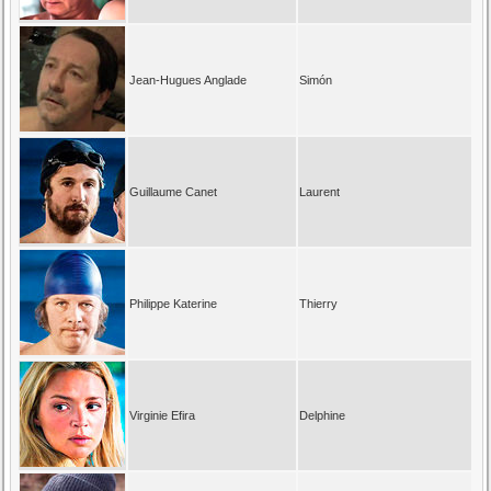
Jean-Hugues Anglade
Simón
Guillaume Canet
Laurent
Philippe Katerine
Thierry
Virginie Efira
Delphine