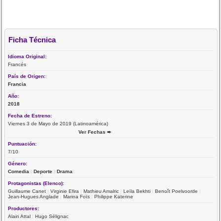
Ficha Técnica
Idioma Original:
Francés
País de Origen:
Francia
Año:
2018
Fecha de Estreno:
Viernes 3 de Mayo de 2019 (Latinoamérica)
Ver Fechas ➨
Puntuación:
7/10
Género:
Comedia
|
Deporte
|
Drama
Protagonistas (Elenco):
Guillaume Canet
|
Virginie Efira
|
Mathieu Amalric
|
Leïla Bekhti
|
Benoît Poelvoorde
|
Jean-Hugues Anglade
|
Marina Foïs
|
Philippe Katerine
Productores:
Alain Attal
|
Hugo Sélignac