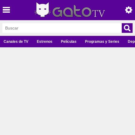
Canales de TV
Estrenos
Películas
Programas y Series
Dep