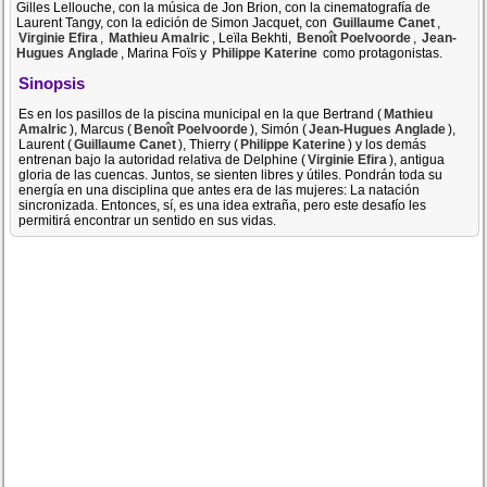
Gilles Lellouche, con la música de Jon Brion, con la cinematografía de
Laurent Tangy, con la edición de Simon Jacquet, con
Guillaume Canet
,
Virginie Efira
,
Mathieu Amalric
, Leïla Bekhti,
Benoît Poelvoorde
,
Jean-
Hugues Anglade
, Marina Foïs y
Philippe Katerine
como protagonistas.
Sinopsis
Es en los pasillos de la piscina municipal en la que Bertrand (
Mathieu
Amalric
), Marcus (
Benoît Poelvoorde
), Simón (
Jean-Hugues Anglade
),
Laurent (
Guillaume Canet
), Thierry (
Philippe Katerine
) y los demás
entrenan bajo la autoridad relativa de Delphine (
Virginie Efira
), antigua
gloria de las cuencas. Juntos, se sienten libres y útiles. Pondrán toda su
energía en una disciplina que antes era de las mujeres: La natación
sincronizada. Entonces, sí, es una idea extraña, pero este desafío les
permitirá encontrar un sentido en sus vidas.