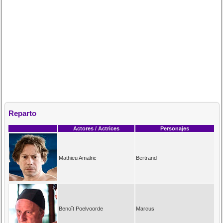
Reparto
Actores / Actrices
Personajes
Mathieu Amalric
Bertrand
Benoît Poelvoorde
Marcus