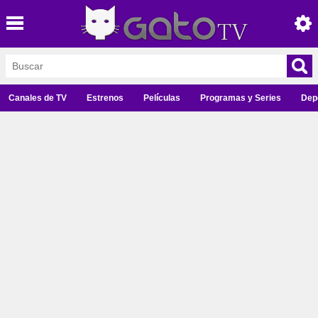
Canales de TV
Estrenos
Películas
Programas y Series
Dep