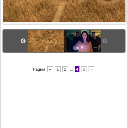
Página
«
1
2
...
4
5
»