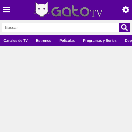
Canales de TV
Estrenos
Películas
Programas y Series
Dep