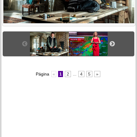
Página
«
1
2
...
4
5
»