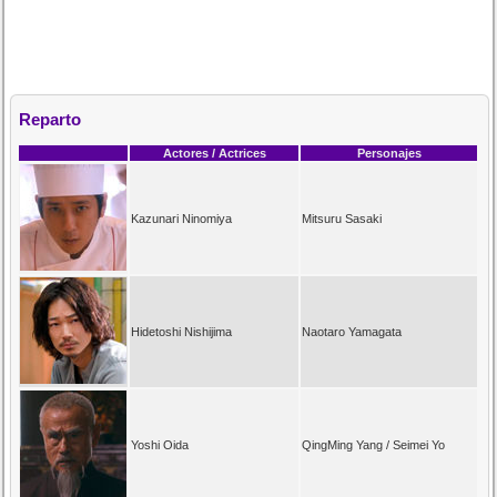
Reparto
Actores / Actrices
Personajes
Kazunari Ninomiya
Mitsuru Sasaki
Hidetoshi Nishijima
Naotaro Yamagata
Yoshi Oida
QingMing Yang / Seimei Yo