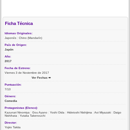
Ficha Técnica
Idiomas Originales:
Japonés
|
Chino (Mandarín)
País de Origen:
Japón
Año:
2017
Fecha de Estreno:
Viernes 3 de Noviembre de 2017
Ver Fechas ➨
Puntuación:
7/10
Género:
Comedia
Protagonistas (Elenco):
Kazunari Ninomiya
|
Gou Ayano
|
Yoshi Oida
|
Hidetoshi Nishijima
|
Aoi Miyazaki
|
Daigo
Nishihata
|
Yutaka Takenouchi
Director:
Yojiro Takita