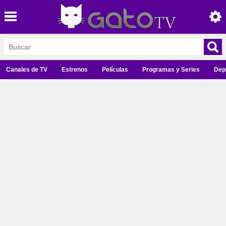
Canales de TV
Estrenos
Películas
Programas y Series
Dep