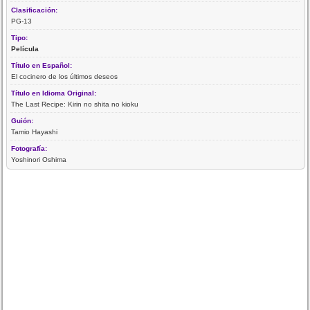
Clasificación:
PG-13
Tipo:
Película
Título en Español:
El cocinero de los últimos deseos
Título en Idioma Original:
The Last Recipe: Kirin no shita no kioku
Guión:
Tamio Hayashi
Fotografía:
Yoshinori Oshima