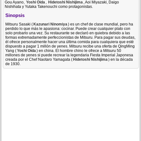
Gou Ayano,
Yoshi Oida
,
Hidetoshi Nishijima
, Aoi Miyazaki, Daigo
Nishihata y Yutaka Takenouchi como protagonistas.
Sinopsis
Mitsuru Sasaki (
Kazunari Ninomiya
) es un chef de clase mundial, pero ha
perdido lo que más le apasiona: cocinar. Puede crear cualquier plato con
solo probarlo una vez. Su restaurante se declaró en quiebra debido a las
formas extremadamente perfeccionistas de Mitsuru. Para pagar sus deudas,
él ofrece personalmente hacer una última comida para cualquiera que esté
dispuesto a pagar 1 millón de yenes. Mitsuru recibe una oferta de QingMing
Yang (
Yoshi Oida
) en china. El hombre chino le ofrece a Mitsuru 50
millones de yenes si puede recrear la legendaria Fiesta Imperial Japonesa
creada por el Chef Naotaro Yamagata (
Hidetoshi Nishijima
) en la década
de 1930.