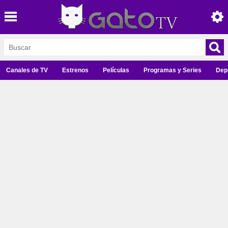
Canales de TV
Estrenos
Películas
Programas y Series
Dep