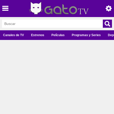
Canales de TV
Estrenos
Películas
Programas y Series
Dep