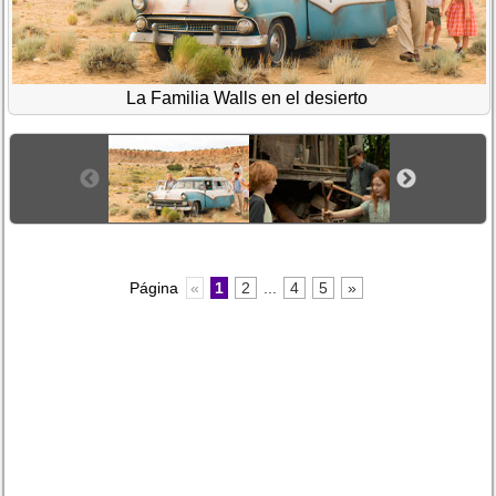
La Familia Walls en el desierto
Página
«
1
2
...
4
5
»