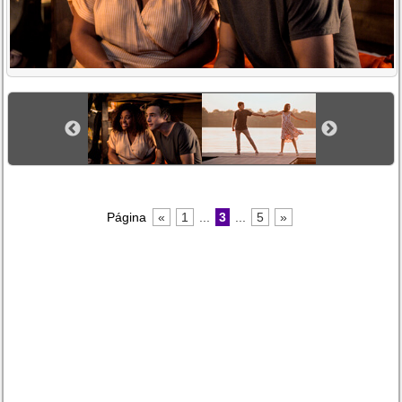
Página
«
1
...
3
...
5
»