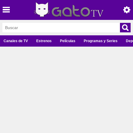
Canales de TV
Estrenos
Películas
Programas y Series
Dep