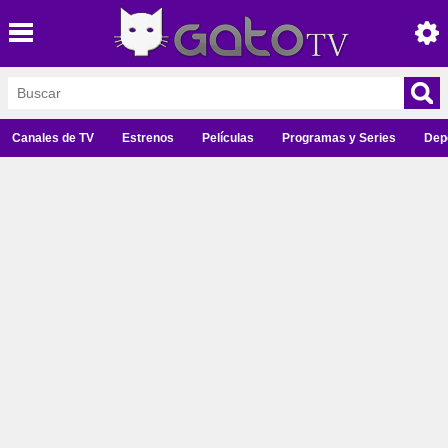
Canales de TV
Estrenos
Películas
Programas y Series
Dep