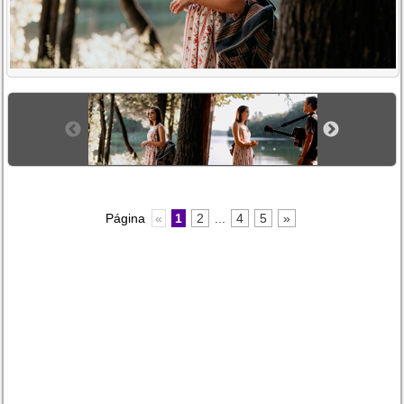
Página
«
1
2
...
4
5
»