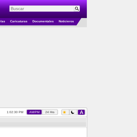
elas
Caricaturas
Documentales
Noticieros
1:02:30 PM
AM/PM
24 Hrs