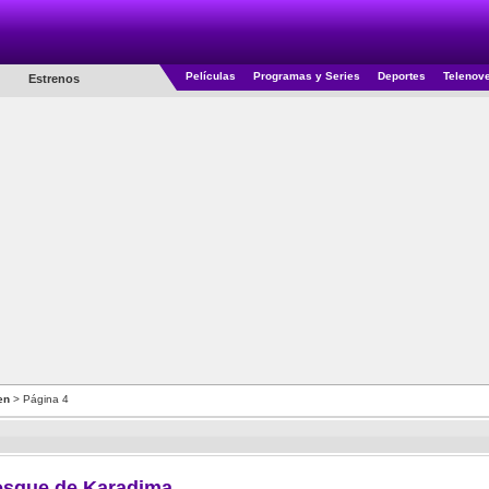
Películas
Programas y Series
Deportes
Telenov
Estrenos
en
> Página 4
osque de Karadima