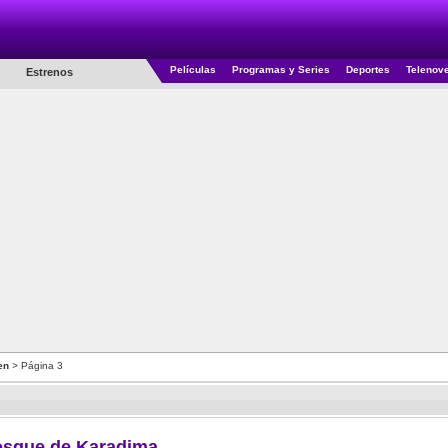
Películas
Programas y Series
Deportes
Telenov
Estrenos
en
> Página 3
osque de Karadima