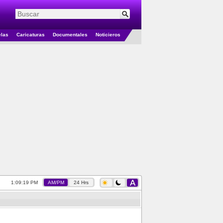
elas
Caricaturas
Documentales
Noticieros
1:09:19 PM
AM/PM
24 Hrs