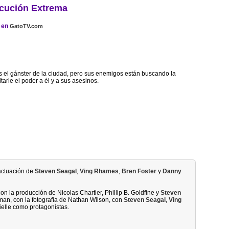
cución Extrema
en
GatoTV.com
 el gánster de la ciudad, pero sus enemigos están buscando la
arle el poder a él y a sus asesinos.
 actuación de
Steven Seagal
,
Ving Rhames
,
Bren Foster
y
Danny
n la producción de Nicolas Chartier, Phillip B. Goldfine y
Steven
man, con la fotografía de Nathan Wilson, con
Steven Seagal
,
Ving
elle como protagonistas.