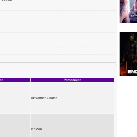
ces
Personajes
Alexander Coates
IceMan