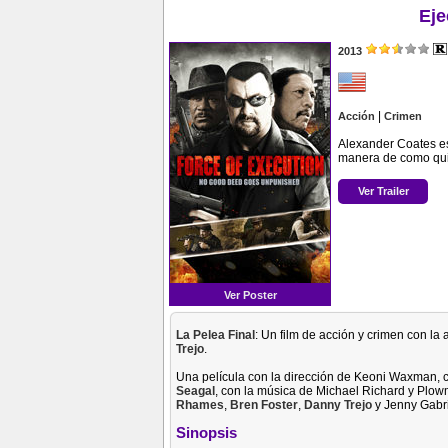
Eje
2013
|
Acción
Crimen
Alexander Coates es
manera de como quit
Ver Trailer
Ver Poster
La Pelea Final
: Un film de acción y crimen con la
Trejo
.
Una película con la dirección de Keoni Waxman, co
Seagal
, con la música de Michael Richard y Plow
Rhames
,
Bren Foster
,
Danny Trejo
y Jenny Gabri
Sinopsis