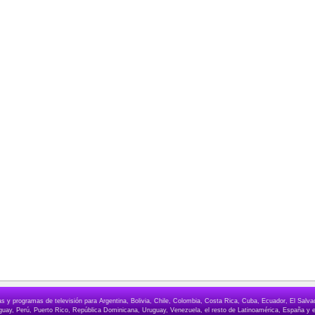
elas y programas de televisión para Argentina, Bolivia, Chile, Colombia, Costa Rica, Cuba, Ecuador, El Sa
ay, Perú, Puerto Rico, República Dominicana, Uruguay, Venezuela, el resto de Latinoamérica, España y e