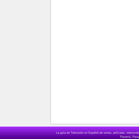
La guía de Televisión en Español de series, películas, telenov
Panamá, Paragu