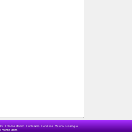
lvador, Estados Unidos, Guatemala, Honduras, México, Nicaragua,
l mundo latino.