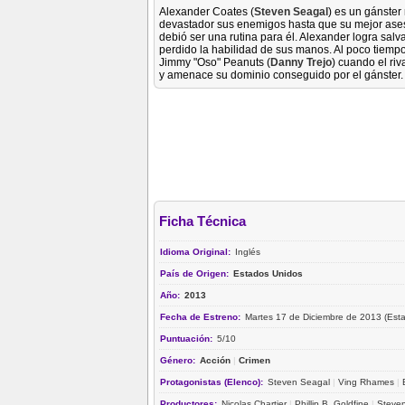
Alexander Coates (
Steven Seagal
) es un gánster
devastador sus enemigos hasta que su mejor ase
debió ser una rutina para él. Alexander logra salva
perdido la habilidad de sus manos. Al poco tiempo
Jimmy "Oso" Peanuts (
Danny Trejo
) cuando el ri
y amenace su dominio conseguido por el gánster.
Ficha Técnica
Idioma Original:
Inglés
País de Origen:
Estados Unidos
Año:
2013
Fecha de Estreno:
Martes 17 de Diciembre de 2013 (Est
Puntuación:
5/10
Género:
Acción
|
Crimen
Protagonistas (Elenco):
Steven Seagal
|
Ving Rhames
|
Productores:
Nicolas Chartier
|
Phillip B. Goldfine
|
Steve