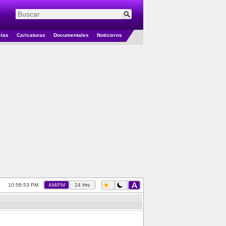
elas
Caricaturas
Documentales
Noticieros
10:58:54 PM
AM/PM
24 Hrs