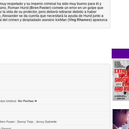
 muy respetado y su imperio criminal ha sido muy bueno para él y
sino, Roman Hurst (
Bren Foster
) comete un error en un golpe que
r la vida de su protector, pero deberá retirarse debido a haber
, Alexander se da cuenta que necesitará la ayuda de Hurst junto a
val del crimen y despiadado asesino IceMan (
Ving Rhames
) aparezca
ados Unidos)
Ver Fechas ➨
Bren Foster
|
Danny Trejo
|
Jenny Gabrielle
n Seagal