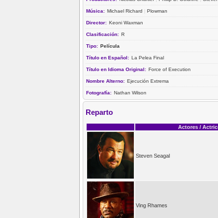
Música:
Michael Richard
|
Plowman
Director:
Keoni Waxman
Clasificación:
R
Tipo:
Película
Título en Español:
La Pelea Final
Título en Idioma Original:
Force of Execution
Nombre Alterno:
Ejecución Extrema
Fotografía:
Nathan Wilson
Reparto
Actores / Actri
Steven Seagal
Ving Rhames