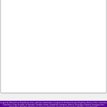
La guía de Televisión en Español de series, películas, telenovelas y programas de televisión para Argentina, Bolivia, Chile, Colombia,
Costa Rica, Cuba, Ecuador, El Salvador, Estados Unidos, Guatemala, Honduras, México, Nicaragua, Panamá, Paraguay, Perú,
Puerto Rico, República Dominicana, Uruguay, Venezuela, el resto de Latinoamérica, España y el mundo latino.