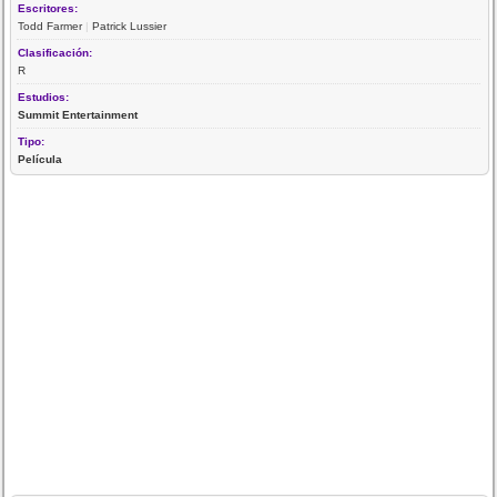
Escritores:
Todd Farmer
|
Patrick Lussier
Clasificación:
R
Estudios:
Summit Entertainment
Tipo:
Película