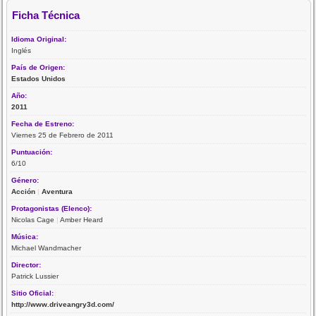
Ficha Técnica
Idioma Original:
Inglés
País de Origen:
Estados Unidos
Año:
2011
Fecha de Estreno:
Viernes 25 de Febrero de 2011
Puntuación:
6/10
Género:
Acción
|
Aventura
Protagonistas (Elenco):
Nicolas Cage
|
Amber Heard
Música:
Michael Wandmacher
Director:
Patrick Lussier
Sitio Oficial:
http://www.driveangry3d.com/