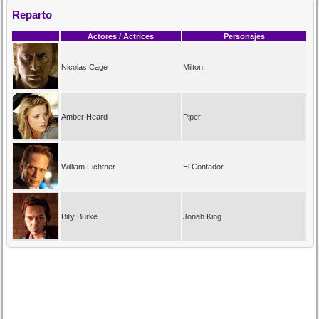
Reparto
Actores / Actrices
Personajes
Nicolas Cage
Milton
Amber Heard
Piper
William Fichtner
El Contador
Billy Burke
Jonah King