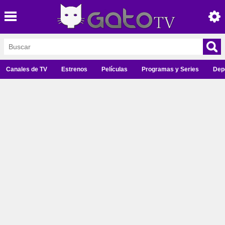
Canales de TV
Estrenos
Películas
Programas y Series
Dep