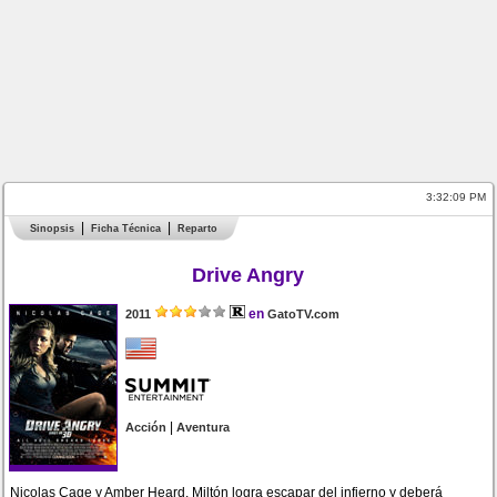
3:32:09 PM
Sinopsis
Ficha Técnica
Reparto
Drive Angry
en
2011
GatoTV.com
|
Acción
Aventura
Nicolas Cage y Amber Heard. Miltón logra escapar del infierno y deberá