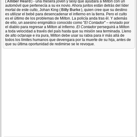
(
Amber Heard
) - una mesera joven y sexy que ayudará a Milton con un
automóvil que pertenecía a su ex novio. Ahora juntos están detrás del líder
mortal de este culto, Johan King (
Billy Burke
), quien cree que su destino
es utilizar el bebé para desencadenar el infierno en la tierra. Pero el culto
es el último de los problemas de Milton. La policía anda tras él. Y además
de ello, un asesino enigmático conocido como "
El Contador
" – enviado por
el diablo para regresar a Milton al infierno.
El Contador
perseguirá a Milton
a toda velocidad a través del país hasta que su misión sea terminada. Lleno
de alto octanaje e ira pura, Milton debe usar su rabia para ir más allá de
todos los límites humanos que devengara por la muerte de su hija, antes de
que su última oportunidad de redimirse se le revoque.