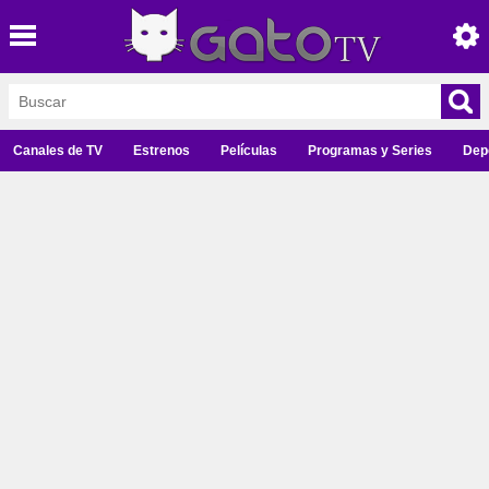
Canales de TV
Estrenos
Películas
Programas y Series
Dep