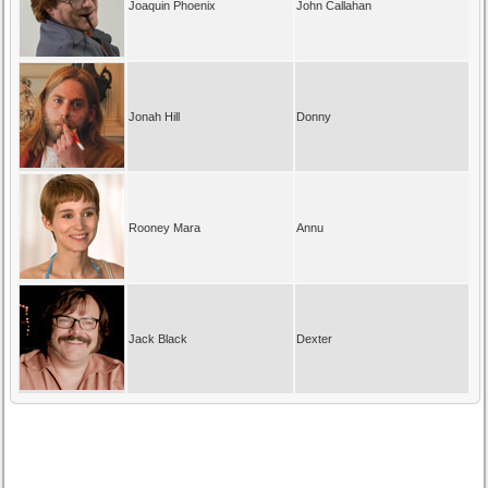
Joaquin Phoenix
John Callahan
Jonah Hill
Donny
Rooney Mara
Annu
Jack Black
Dexter