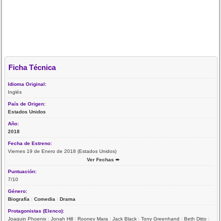
Ficha Técnica
Idioma Original:
Inglés
País de Origen:
Estados Unidos
Año:
2018
Fecha de Estreno:
Viernes 19 de Enero de 2018 (Estados Unidos)
Ver Fechas ➨
Puntuación:
7/10
Género:
Biografía
|
Comedia
|
Drama
Protagonistas (Elenco):
Joaquin Phoenix
|
Jonah Hill
|
Rooney Mara
|
Jack Black
|
Tony Greenhand
|
Beth Ditto
|