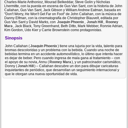
Charles-Marie Anthonioz, Mourad Belkeddar, Steve Golin y Nicholas
Lhermitte, con la puesta en escena de Gus Van Sant, con la historia de John
Callahan, Gus Van Sant, Jack Gibson y William Andrew Eatman, basada en
"Don't Worry, He Won't Get Far on Foot" de John Callahan, con la música de
Danny Elfman, con la cinematografía de Christopher Blauvelt, editada por
Gus Van Sant y David Marks, con
Joaquin Phoenix
,
Jonah Hill
,
Rooney
Mara
, Jack Black, Tony Greenhand, Beth Ditto, Mark Webber, Ronnie Adrian,
Kim Gordon, Udo Kier y Carrie Brownstein como protagonistas.
Sinopsis
John Callahan (
Joaquin Phoenix
) tiene una lujuria por la vida, talento para
bromas descoloridas y un problema con la bebida. Cuando una noche de
bebidas termina en un accidente automovilístico, lo último que intenta hacer
es dejar de beber. Pero cuando ingresa de mala gana al tratamiento – con
el apoyo de su novia, Annu (
Rooney Mara
), y un patrocinador carismático,
Donny (
Jonah Hill
) – Callahan descubre un don para dibujar caricaturas
inquietantes de periódico, que desarrollan un seguimiento internacional y
que le otorgan una nueva oportunidad de vida.