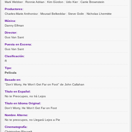
Mark Webber
|
Ronnie Adrian
|
Kim Gordon
|
Udo Kier
|
Carrie Brownstein
Productores:
Charles-Marie Anthonioz
|
Mourad Belkeddar
|
Steve Golin
|
Nicholas Lhermitte
Música:
Danny Elfman
Director:
Gus Van Sant
Puesta en Escena:
Gus Van Sant
Clasificación:
R
Tipo:
Película
Basado en:
"Don't Worry, He Won't Get Far on Foot" de John Callahan
Título en Español:
No te Preocupes, no Irá Lejos
Título en Idioma Original:
Don't Worry, He Won't Get Far on Foot
Nombre Alterno:
No te preocupes, no Llegará Lejos a Pie
Cinematografía:
Christopher Blauvelt