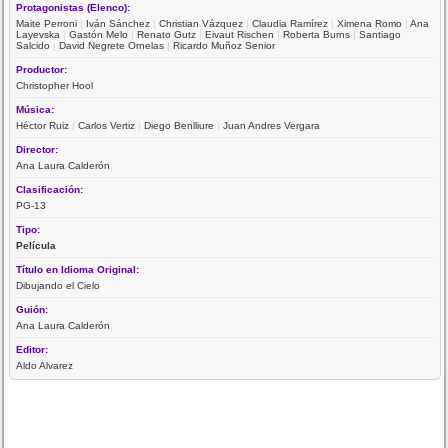
Protagonistas (Elenco):
Maite Perroni
|
Iván Sánchez
|
Christian Vázquez
|
Claudia Ramírez
|
Ximena Romo
|
Ana
Layevska
|
Gastón Melo
|
Renato Gutz
|
Eivaut Rischen
|
Roberta Burns
|
Santiago
Salcido
|
David Negrete Ornelas
|
Ricardo Muñoz Senior
Productor:
Christopher Hool
Música:
Héctor Ruiz
|
Carlos Vertiz
|
Diego Benlliure
|
Juan Andres Vergara
Director:
Ana Laura Calderón
Clasificación:
PG-13
Tipo:
Película
Título en Idioma Original:
Dibujando el Cielo
Guión:
Ana Laura Calderón
Editor:
Aldo Alvarez