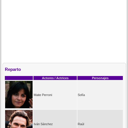
Reparto
Actores / Actrices
Personajes
Maite Perroni
Sofía
Iván Sánchez
Raúl