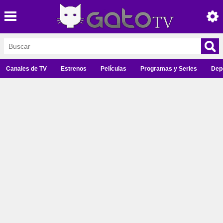
Canales de TV
Estrenos
Películas
Programas y Series
Dep