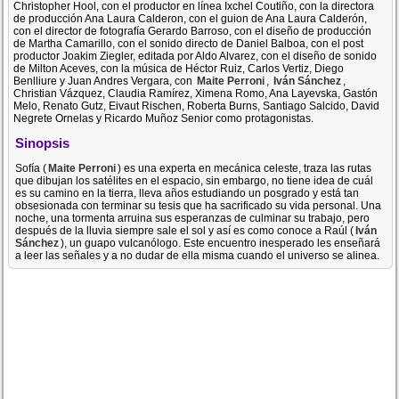
Christopher Hool, con el productor en línea Ixchel Coutiño, con la directora
de producción Ana Laura Calderon, con el guion de Ana Laura Calderón,
con el director de fotografía Gerardo Barroso, con el diseño de producción
de Martha Camarillo, con el sonido directo de Daniel Balboa, con el post
productor Joakim Ziegler, editada por Aldo Alvarez, con el diseño de sonido
de Milton Aceves, con la música de Héctor Ruiz, Carlos Vertiz, Diego
Benlliure y Juan Andres Vergara, con
Maite Perroni
,
Iván Sánchez
,
Christian Vázquez, Claudia Ramírez, Ximena Romo, Ana Layevska, Gastón
Melo, Renato Gutz, Eivaut Rischen, Roberta Burns, Santiago Salcido, David
Negrete Ornelas y Ricardo Muñoz Senior como protagonistas.
Sinopsis
Sofía (
Maite Perroni
) es una experta en mecánica celeste, traza las rutas
que dibujan los satélites en el espacio, sin embargo, no tiene idea de cuál
es su camino en la tierra, lleva años estudiando un posgrado y está tan
obsesionada con terminar su tesis que ha sacrificado su vida personal. Una
noche, una tormenta arruina sus esperanzas de culminar su trabajo, pero
después de la lluvia siempre sale el sol y así es como conoce a Raúl (
Iván
Sánchez
), un guapo vulcanólogo. Este encuentro inesperado les enseñará
a leer las señales y a no dudar de ella misma cuando el universo se alinea.