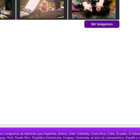
Ver Imágenes
elas y programas de televisión para Argentina, Bolivia, Chile, Colombia, Costa Rica, Cuba, Ecuador, El Sa
ay, Perú, Puerto Rico, República Dominicana, Uruguay, Venezuela, el resto de Latinoamérica, España y e