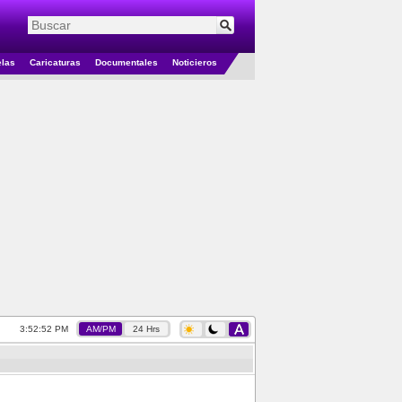
elas
Caricaturas
Documentales
Noticieros
3:52:52 PM
AM/PM
24 Hrs