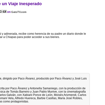
e un Viaje Inesperado
en
GatoTV.com
al y adinerada, recibe como herencia de su padre un diario donde le
jar a Chiapas para poder acceder a sus bienes.
e, dirigido por Paco Álvarez, producido por Paco Álvarez y José Luis
crita por Paco Álvarez y Antonella Samaniego, con la producción de
úsica de Tomás Barreiro y Juan Pablo Munive, con la cinematografía
arlos Galván, con Xabiani Ponce de León, Moisés Arizmendi, Carlos
mani Vela, Alfredo Huereca, Barbie Casillas, María José Robles,
as como protagonistas.