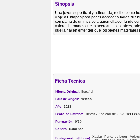
Sinopsis
Una joven superficial y adinerada, recibe como he
viaje a Chiapas para poder acceder a todos sus bi
compañía de un músico a quien ella confunde con 
valores humanos que la acercan a sus raíces, ade
que la hacen entender que los bienes materiales 
Ficha Técnica
Idioma Original:
Español
País de Origen:
México
Año:
2023
Fecha de Estreno:
Jueves 20 de Abril de 2023
Ver Fech
Puntuación:
9/10
Género:
Romance
Xabiani Ponce de León
|
Moisés
Protagonistas (Elenco):
Vela
|
Alfredo Huereca
|
Barbie C