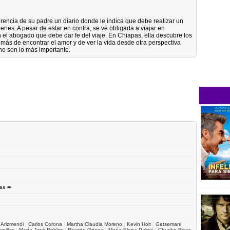
rencia de su padre un diario donde le indica que debe realizar un
enes. A pesar de estar en contra, se ve obligada a viajar en
el abogado que debe dar fe del viaje. En Chiapas, ella descubre los
más de encontrar el amor y de ver la vida desde otra perspectiva
no son lo más importante.
as ➨
 Arizmendi
|
Carlos Corona
|
Martha Claudia Moreno
|
Kevin Holt
|
Getsemani
asillas
|
María José Robles
|
Ricardo Ortega
|
María Elena Palma
|
Chucho Rivas