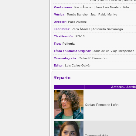
Productores:
Paco Álvarez
|
José Luis Montaño Pillo
Música:
Tomás Barreiro
|
Juan Pablo Munive
Director:
Paco Álvarez
Escritores:
Paco Álvarez
|
Antonella Samaniego
Clasificación:
PG-13
Tipo:
Película
Título en Idioma Original:
Diario de un Viaje Inesperado
Cinematografía:
Carlos R. Diazmuñoz
Editor:
Luis Carlos Galván
Reparto
Actores / Actri
Xabiani Ponce de León
Getsemani Vela