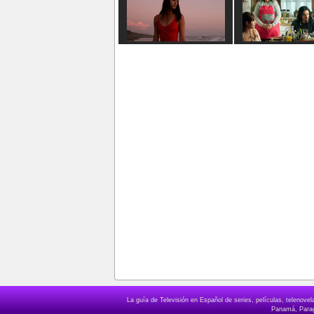
La guía de Televisión en Español de series, películas, telenov
Panamá, Paragu