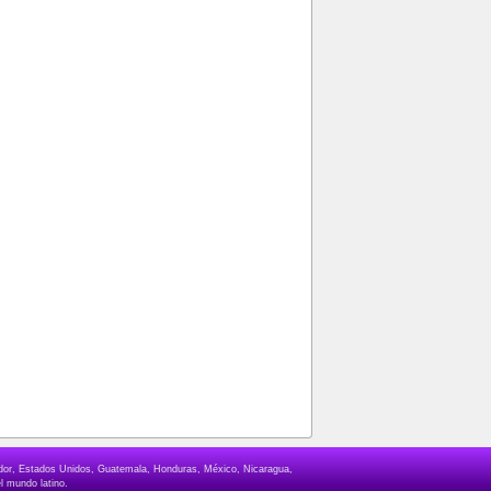
lvador, Estados Unidos, Guatemala, Honduras, México, Nicaragua,
l mundo latino.