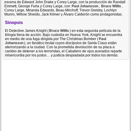
escena de Edward John Drake y Corey Large, con la producción de Randall
Emmett, George Furla y Corey Large, con
Paul Johansson
,
Bruce Willis
,
Corey Large, Miranda Edwards, Beau Mirchoff, Trevor Gretzky, Lochlyn
Munro, Willow Shields, Jack Kilmer y Álvaro Calderón como protagonistas.
Sinopsis
El Detective James Knight (
Bruce Willis
) en esta segunda película de la
trilogía llena de acción. Bajo custodia en Nueva York, Knight se encuentra
en medio de una fuga dirigida por The Christmas Bomber (
Paul
Johansson
), un fanático brutal cuyos discípulos de Santa Claus están
aterrorizando a la ciudad. Con la prometida devolución de su placa a
cambio de detener a los terroristas, el Caballero de ojos acerados reparte
misericordia por los justos… y justicia despiadada por todos los demás.