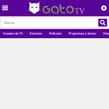
Canales de TV
Estrenos
Películas
Programas y Series
Dep