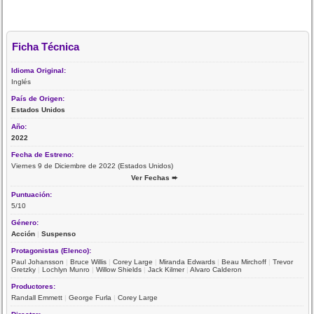
Ficha Técnica
Idioma Original:
Inglés
País de Origen:
Estados Unidos
Año:
2022
Fecha de Estreno:
Viernes 9 de Diciembre de 2022 (Estados Unidos)
Ver Fechas ➨
Puntuación:
5/10
Género:
Acción
|
Suspenso
Protagonistas (Elenco):
Paul Johansson
|
Bruce Willis
|
Corey Large
|
Miranda Edwards
|
Beau Mirchoff
|
Trevor
Gretzky
|
Lochlyn Munro
|
Willow Shields
|
Jack Kilmer
|
Alvaro Calderon
Productores:
Randall Emmett
|
George Furla
|
Corey Large