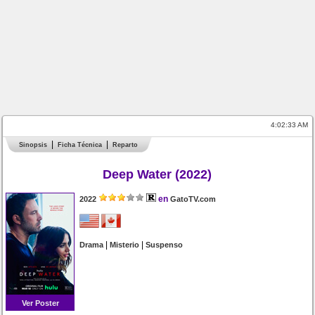
4:02:33 AM
Sinopsis
Ficha Técnica
Reparto
Deep Water (2022)
en
2022
GatoTV.com
|
|
Drama
Misterio
Suspenso
Ver Poster