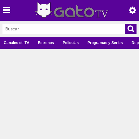
Canales de TV
Estrenos
Películas
Programas y Series
Dep