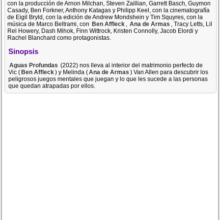
con la producción de Arnon Milchan, Steven Zaillian, Garrett Basch, Guymon
Casady, Ben Forkner, Anthony Katagas y Philipp Keel, con la cinematografía
de Eigil Bryld, con la edición de Andrew Mondshein y Tim Squyres, con la
música de Marco Beltrami, con
Ben Affleck
,
Ana de Armas
, Tracy Letts, Lil
Rel Howery, Dash Mihok, Finn Wittrock, Kristen Connolly, Jacob Elordi y
Rachel Blanchard como protagonistas.
Sinopsis
Aguas Profundas
(2022) nos lleva al interior del matrimonio perfecto de
Vic (
Ben Affleck
) y Melinda (
Ana de Armas
) Van Allen para descubrir los
peligrosos juegos mentales que juegan y lo que les sucede a las personas
que quedan atrapadas por ellos.