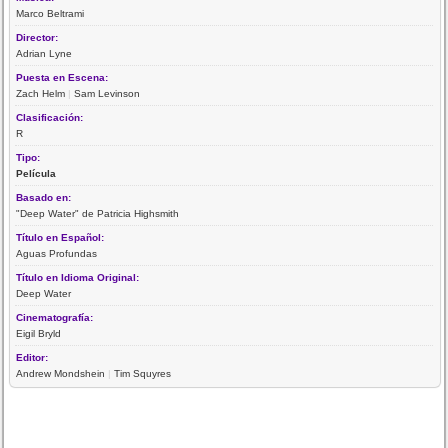
Marco Beltrami
Director:
Adrian Lyne
Puesta en Escena:
Zach Helm
|
Sam Levinson
Clasificación:
R
Tipo:
Película
Basado en:
"Deep Water" de Patricia Highsmith
Título en Español:
Aguas Profundas
Título en Idioma Original:
Deep Water
Cinematografía:
Eigil Bryld
Editor:
Andrew Mondshein
|
Tim Squyres