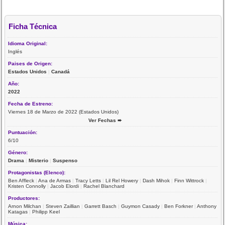
Ficha Técnica
Idioma Original:
Inglés
Paises de Origen:
Estados Unidos
|
Canadá
Año:
2022
Fecha de Estreno:
Viernes 18 de Marzo de 2022 (Estados Unidos)
Ver Fechas ➨
Puntuación:
6/10
Género:
Drama
|
Misterio
|
Suspenso
Protagonistas (Elenco):
Ben Affleck
|
Ana de Armas
|
Tracy Letts
|
Lil Rel Howery
|
Dash Mihok
|
Finn Wittrock
|
Kristen Connolly
|
Jacob Elordi
|
Rachel Blanchard
Productores:
Arnon Milchan
|
Steven Zaillian
|
Garrett Basch
|
Guymon Casady
|
Ben Forkner
|
Anthony
Katagas
|
Philipp Keel
Música: