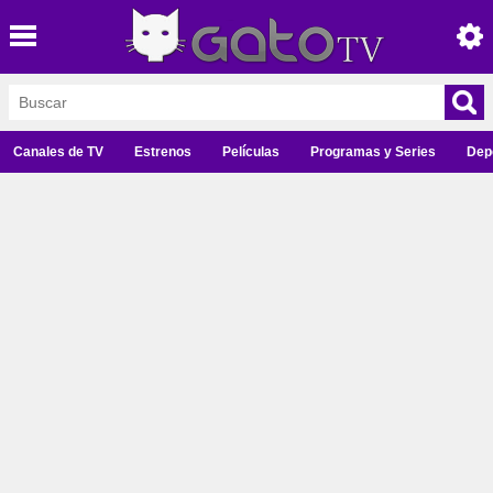
Canales de TV
Estrenos
Películas
Programas y Series
Dep