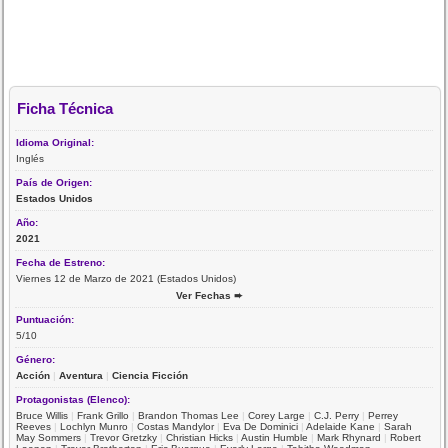
Ficha Técnica
Idioma Original:
Inglés
País de Origen:
Estados Unidos
Año:
2021
Fecha de Estreno:
Viernes 12 de Marzo de 2021 (Estados Unidos)
Ver Fechas ➨
Puntuación:
5/10
Género:
Acción
|
Aventura
|
Ciencia Ficción
Protagonistas (Elenco):
Bruce Willis
|
Frank Grillo
|
Brandon Thomas Lee
|
Corey Large
|
C.J. Perry
|
Perrey
Reeves
|
Lochlyn Munro
|
Costas Mandylor
|
Eva De Dominici
|
Adelaide Kane
|
Sarah
May Sommers
|
Trevor Gretzky
|
Christian Hicks
|
Austin Humble
|
Mark Rhynard
|
Robert