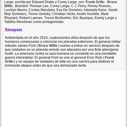
Large, escrita por Edward Drake y Corey Large, con
Frank Grillo
,
Bruce
Willis
, Brandon Thomas Lee, Corey Large, C.J. Perry, Perrey Reeves,
Lochlyn Munro, Costas Mandylor, Eva De Dominici, Adelaide Kane, Sarah
May Sommers, Trevor Gretzky, Christian Hicks, Austin Humble, Mark
Rhynard, Robert Laenen, Trevor Brotherton, Eric Buarque, Everly Large y
Tabitha Woodman como protagonistas.
Sinopsis
Ambientada en el año 2524, cuatrocientos años después de que los
humanos comenzaran a colonizar los planetas exteriores. El general militar
retirado James Ford (
Bruce Willis
) vuelve a entrar en servicio después de
que soldados en un planeta remoto son atacados por una flota alienígena
hostil. La amenaza contra la raza humana se convierte en una inevitable
guerra interestelar. El general Ford se une al general Eron Ryle (
Frank
Grillo
) y un equipo de soldados de élite en una carrera para detener el
inminente ataque antes de que sea demasiado tarde.