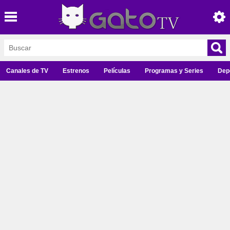
Canales de TV
Estrenos
Películas
Programas y Series
Dep