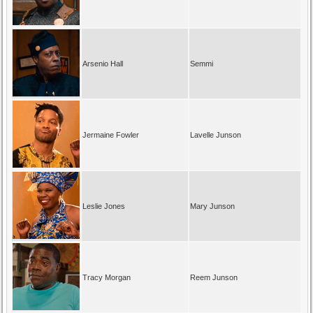
Arsenio Hall
Semmi
Jermaine Fowler
Lavelle Junson
Leslie Jones
Mary Junson
Tracy Morgan
Reem Junson