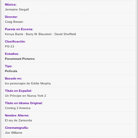
Música:
Jermaine Stegall
Director:
Craig Brewer
Puesta en Escena:
Kenya Barris
|
Barry W. Blaustein
|
David Sheffield
Clasificación:
PG-13
Estudios:
Paramount Pictures
Tipo:
Película
Basado en:
los personajes de Eddie Murphy
Título en Español:
Un Príncipe en Nueva York 2
Título en Idioma Original:
Coming 2 America
Nombre Alterno:
El rey de Zamunda
Cinematografía:
Joe Williams