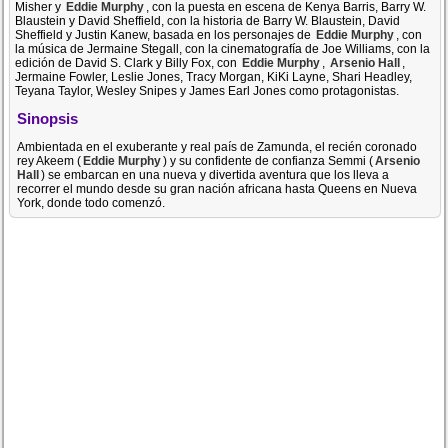
Misher y
Eddie Murphy
, con la puesta en escena de Kenya Barris, Barry W.
Blaustein y David Sheffield, con la historia de Barry W. Blaustein, David
Sheffield y Justin Kanew, basada en los personajes de
Eddie Murphy
, con
la música de Jermaine Stegall, con la cinematografía de Joe Williams, con la
edición de David S. Clark y Billy Fox, con
Eddie Murphy
,
Arsenio Hall
,
Jermaine Fowler, Leslie Jones, Tracy Morgan, KiKi Layne, Shari Headley,
Teyana Taylor, Wesley Snipes y James Earl Jones como protagonistas.
Sinopsis
Ambientada en el exuberante y real país de Zamunda, el recién coronado
rey Akeem (
Eddie Murphy
) y su confidente de confianza Semmi (
Arsenio
Hall
) se embarcan en una nueva y divertida aventura que los lleva a
recorrer el mundo desde su gran nación africana hasta Queens en Nueva
York, donde todo comenzó.