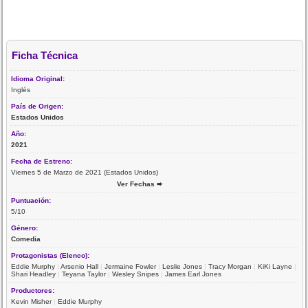
Ficha Técnica
Idioma Original:
Inglés
País de Origen:
Estados Unidos
Año:
2021
Fecha de Estreno:
Viernes 5 de Marzo de 2021 (Estados Unidos)
Ver Fechas ➨
Puntuación:
5/10
Género:
Comedia
Protagonistas (Elenco):
Eddie Murphy
|
Arsenio Hall
|
Jermaine Fowler
|
Leslie Jones
|
Tracy Morgan
|
KiKi Layne
|
Shari Headley
|
Teyana Taylor
|
Wesley Snipes
|
James Earl Jones
Productores:
Kevin Misher
|
Eddie Murphy