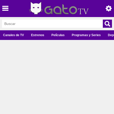
Canales de TV
Estrenos
Películas
Programas y Series
Dep