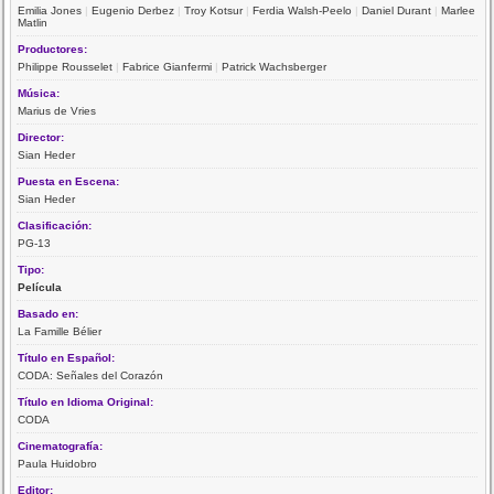
Emilia Jones
|
Eugenio Derbez
|
Troy Kotsur
|
Ferdia Walsh-Peelo
|
Daniel Durant
|
Marlee
Matlin
Productores:
Philippe Rousselet
|
Fabrice Gianfermi
|
Patrick Wachsberger
Música:
Marius de Vries
Director:
Sian Heder
Puesta en Escena:
Sian Heder
Clasificación:
PG-13
Tipo:
Película
Basado en:
La Famille Bélier
Título en Español:
CODA: Señales del Corazón
Título en Idioma Original:
CODA
Cinematografía:
Paula Huidobro
Editor: