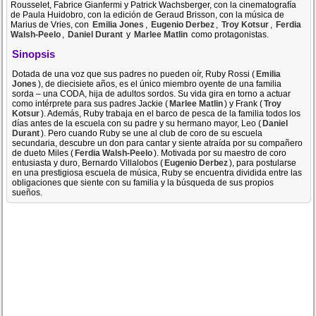
Rousselet, Fabrice Gianfermi y Patrick Wachsberger, con la cinematografía
de Paula Huidobro, con la edición de Geraud Brisson, con la música de
Marius de Vries, con
Emilia Jones
,
Eugenio Derbez
,
Troy Kotsur
,
Ferdia
Walsh-Peelo
,
Daniel Durant
y
Marlee Matlin
como protagonistas.
Sinopsis
Dotada de una voz que sus padres no pueden oír, Ruby Rossi (
Emilia
Jones
), de diecisiete años, es el único miembro oyente de una familia
sorda – una CODA, hija de adultos sordos. Su vida gira en torno a actuar
como intérprete para sus padres Jackie (
Marlee Matlin
) y Frank (
Troy
Kotsur
). Además, Ruby trabaja en el barco de pesca de la familia todos los
días antes de la escuela con su padre y su hermano mayor, Leo (
Daniel
Durant
). Pero cuando Ruby se une al club de coro de su escuela
secundaria, descubre un don para cantar y siente atraída por su compañero
de dueto Miles (
Ferdia Walsh-Peelo
). Motivada por su maestro de coro
entusiasta y duro, Bernardo Villalobos (
Eugenio Derbez
), para postularse
en una prestigiosa escuela de música, Ruby se encuentra dividida entre las
obligaciones que siente con su familia y la búsqueda de sus propios
sueños.