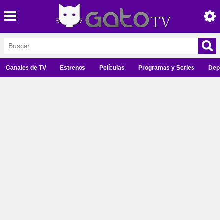
Canales de TV
Estrenos
Películas
Programas y Series
Dep