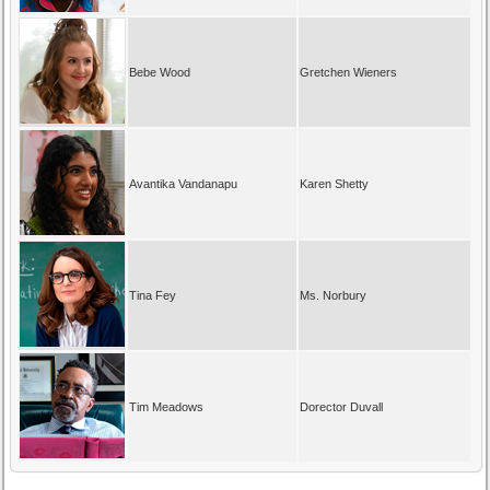
Bebe Wood
Gretchen Wieners
Avantika Vandanapu
Karen Shetty
Tina Fey
Ms. Norbury
Tim Meadows
Dorector Duvall