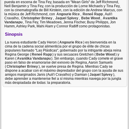
puesta en escena de Tina Fey, basada en "Mean Girls" de Jeff Richmond,
Nell Benjamin y Tina Fey, con la producción de Lorne Michaels y Tina Fey,
con la cinematografía de Bill Kirstein, con la edición de Andrew Marcus, con
la música de Jeff Richmond, con
Angourie Rice
,
Reneé Rapp
, Auli'i
Cravalho,
Christopher Briney
,
Jaquel Spivey
,
Bebe Wood
,
Avantika
Vandanapu
, Tina Fey, Tim Meadows, Jenna Fischer, Busy Philipps, Jon
Hamm, Ashley Park, Mahi Alam y Connor Ratliff como protagonistas.
Sinopsis
La nueva estudiante Cady Heron (
Angourie Rice
) es bienvenida en la
cima de la cadena social alimenticia por el grupo de élite de chicas
populares llamado "Las Plásticas", gobernado por la intrigante abeja reina
Regina George (
Reneé Rapp
) y sus secuaces Gretchen (
Bebe Wood
) y
Karen (
Avantika Vandanapu
). Sin embargo, cuando Cady comete el grave
paso en falso de enamorarse del exnovio de Regina, Aaron Samuels
(
Christopher Briney
), se vuelve presa de Regina. Mientras Cady se
dispone a acabar con el máximo depredador del grupo con la ayuda de sus
amigos marginados Janis (Auli'i Cravalho) y Damian (
Jaquel Spivey
),
debe aprender a mantenerse fiel a sí misma mientras navega por la jungla
más despiadada de todas: la preparatoria.