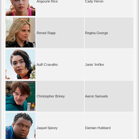
Angourie Rice
Cady Heron
Reneé Rapp
Regina George
Auli'i Cravalho
Janis 'Imi'ike
Christopher Briney
Aaron Samuels
Jaquel Spivey
Damian Hubbard