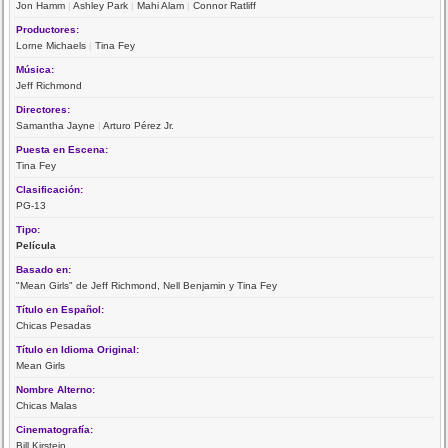
Jon Hamm
|
Ashley Park
|
Mahi Alam
|
Connor Ratliff
Productores:
Lorne Michaels
|
Tina Fey
Música:
Jeff Richmond
Directores:
Samantha Jayne
|
Arturo Pérez Jr.
Puesta en Escena:
Tina Fey
Clasificación:
PG-13
Tipo:
Película
Basado en:
"Mean Girls" de Jeff Richmond, Nell Benjamin y Tina Fey
Título en Español:
Chicas Pesadas
Título en Idioma Original:
Mean Girls
Nombre Alterno:
Chicas Malas
Cinematografía:
Bill Kirstein