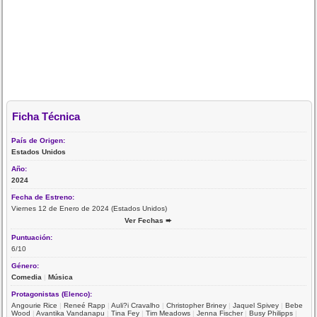
Ficha Técnica
País de Origen:
Estados Unidos
Año:
2024
Fecha de Estreno:
Viernes 12 de Enero de 2024 (Estados Unidos)
Ver Fechas ➨
Puntuación:
6/10
Género:
Comedia
|
Música
Protagonistas (Elenco):
Angourie Rice
|
Reneé Rapp
|
Auli?i Cravalho
|
Christopher Briney
|
Jaquel Spivey
|
Bebe
Wood
|
Avantika Vandanapu
|
Tina Fey
|
Tim Meadows
|
Jenna Fischer
|
Busy Philipps
|