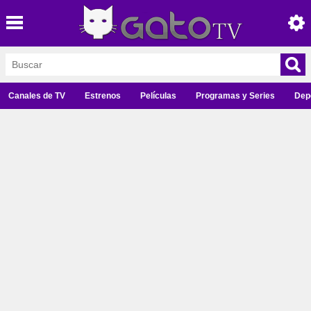
Canales de TV
Estrenos
Películas
Programas y Series
Dep