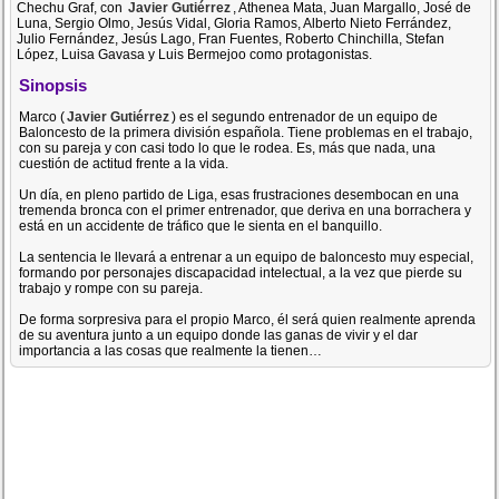
Chechu Graf, con
Javier Gutiérrez
, Athenea Mata, Juan Margallo, José de
Luna, Sergio Olmo, Jesús Vidal, Gloria Ramos, Alberto Nieto Ferrández,
Julio Fernández, Jesús Lago, Fran Fuentes, Roberto Chinchilla, Stefan
López, Luisa Gavasa y Luis Bermejoo como protagonistas.
Sinopsis
Marco (
Javier Gutiérrez
) es el segundo entrenador de un equipo de
Baloncesto de la primera división española. Tiene problemas en el trabajo,
con su pareja y con casi todo lo que le rodea. Es, más que nada, una
cuestión de actitud frente a la vida.
Un día, en pleno partido de Liga, esas frustraciones desembocan en una
tremenda bronca con el primer entrenador, que deriva en una borrachera y
está en un accidente de tráfico que le sienta en el banquillo.
La sentencia le llevará a entrenar a un equipo de baloncesto muy especial,
formando por personajes discapacidad intelectual, a la vez que pierde su
trabajo y rompe con su pareja.
De forma sorpresiva para el propio Marco, él será quien realmente aprenda
de su aventura junto a un equipo donde las ganas de vivir y el dar
importancia a las cosas que realmente la tienen…