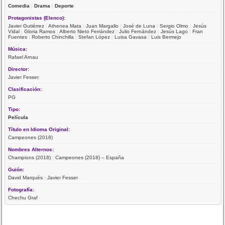
Comedia
|
Drama
|
Deporte
Protagonistas (Elenco):
Javier Gutiérrez
|
Athenea Mata
|
Juan Margallo
|
José de Luna
|
Sergio Olmo
|
Jesús
Vidal
|
Gloria Ramos
|
Alberto Nieto Ferrández
|
Julio Fernández
|
Jesús Lago
|
Fran
Fuentes
|
Roberto Chinchilla
|
Stefan López
|
Luisa Gavasa
|
Luis Bermejo
Música:
Rafael Arnau
Director:
Javier Fesser
Clasificación:
PG
Tipo:
Película
Título en Idioma Original:
Campeones (2018)
Nombres Alternos:
Champions (2018)
|
Campeones (2018) – España
Guión:
David Marqués
|
Javier Fesser
Fotografía:
Chechu Graf