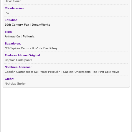
David Soren
Clasificación:
PG
Estudios:
20th Century Fox
|
DreamWorks
Tipo:
Animación
|
Película
Basado en:
"El Capitán Calzoncillos" de Dav Pilkey
Título en Idioma Original:
Captain Underpants
Nombres Alternos:
Capitán Calzoncillos: Su Primer Peliculón
|
Captain Underpants: The First Epic Movie
Guión:
Nicholas Stoller