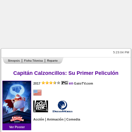
5:23:04 PM
Sinopsis
Ficha Técnica
Reparto
Capitán Calzoncillos: Su Primer Peliculón
en
2017
GatoTV.com
|
|
Acción
Animación
Comedia
Ver Poster