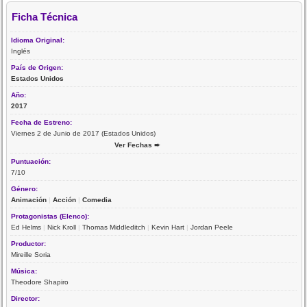
Ficha Técnica
Idioma Original:
Inglés
País de Origen:
Estados Unidos
Año:
2017
Fecha de Estreno:
Viernes 2 de Junio de 2017 (Estados Unidos)
Ver Fechas ➨
Puntuación:
7/10
Género:
Animación
|
Acción
|
Comedia
Protagonistas (Elenco):
Ed Helms
|
Nick Kroll
|
Thomas Middleditch
|
Kevin Hart
|
Jordan Peele
Productor:
Mireille Soria
Música:
Theodore Shapiro
Director: