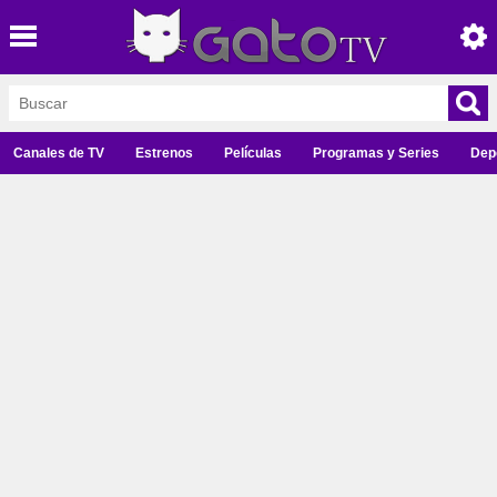
Canales de TV
Estrenos
Películas
Programas y Series
Dep