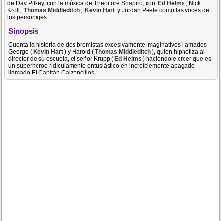
de Dav Pilkey, con la música de Theodore Shapiro, con
Ed Helms
, Nick
Kroll,
Thomas Middleditch
,
Kevin Hart
y Jordan Peele como las voces de
los personajes.
Sinopsis
Cuenta la historia de dos bromistas excesivamente imaginativos llamados
George (
Kevin Hart
) y Harold (
Thomas Middleditch
), quien hipnotiza al
director de su escuela, el señor Krupp (
Ed Helms
) haciéndole creer que es
un superhéroe ridículamente entusiástico eh increíblemente apagado
llamado El Capitán Calzoncillos.