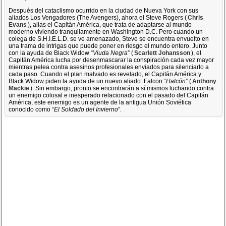
Después del cataclismo ocurrido en la ciudad de Nueva York con sus
aliados Los Vengadores (The Avengers), ahora el Steve Rogers (
Chris
Evans
), alias el Capitán América, que trata de adaptarse al mundo
moderno viviendo tranquilamente en Washington D.C. Pero cuando un
colega de S.H.I.E.L.D. se ve amenazado, Steve se encuentra envuelto en
una trama de intrigas que puede poner en riesgo el mundo entero. Junto
con la ayuda de Black Widow “
Viuda Negra
” (
Scarlett Johansson
), el
Capitán América lucha por desenmascarar la conspiración cada vez mayor
mientras pelea contra asesinos profesionales enviados para silenciarlo a
cada paso. Cuando el plan malvado es revelado, el Capitán América y
Black Widow piden la ayuda de un nuevo aliado: Falcon “
Halcón
” (
Anthony
Mackie
). Sin embargo, pronto se encontrarán a sí mismos luchando contra
un enemigo colosal e inesperado relacionado con el pasado del Capitán
América, este enemigo es un agente de la antigua Unión Soviética
conocido como “
El Soldado del Invierno
”.