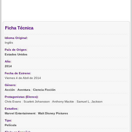
Ficha Técnica
Idioma Original:
Inglés
País de Origen:
Estados Unidos
Año:
2014
Fecha de Estreno:
Viernes 4 de Abril de 2014
Género:
Acción
|
Aventura
|
Ciencia Ficción
Protagonistas (Elenco):
Chris Evans
|
Scarlett Johansson
|
Anthony Mackie
|
Samuel L. Jackson
Estudios:
Marvel Entertainment
|
Walt Disney Pictures
Tipo:
Película