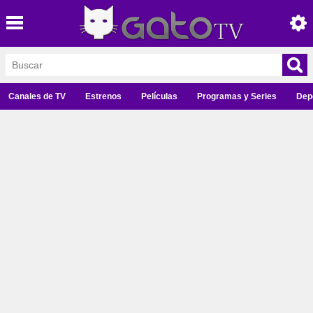
Canales de TV
Estrenos
Películas
Programas y Series
Dep