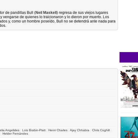
r de pandillas Bull (
Neil Maskell
) regresa de sus viejos lugares
 y vengarse de quienes lo traicionaron y lo dieron por muerto. Los
lados y, como un hombre poseído, Bull no se detendrá ante nada para
dos.
elia Angelides
|
Lois Brabin-Platt
|
Henri Charles
|
Ajay Chhabra
|
Chris Coghill
|
|
Helder Fernándes