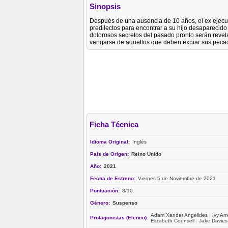
Sinopsis
Después de una ausencia de 10 años, el ex ejecuto
predilectos para encontrar a su hijo desaparecido
dolorosos secretos del pasado pronto serán reve
vengarse de aquellos que deben expiar sus peca
Ficha Técnica
Idioma Original:
Inglés
País de Origen:
Reino Unido
Año:
2021
Fecha de Estreno:
Viernes 5 de Noviembre de 2021
Puntuación:
8/10
Género:
Suspenso
Adam Xander Angelides
|
Ivy Am
Protagonistas (Elenco):
Elizabeth Counsell
|
Jake Davies