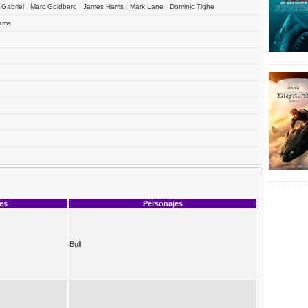
 Gabriel
|
Marc Goldberg
|
James Harris
|
Mark Lane
|
Dominic Tighe
iams
ces
Personajes
Bull