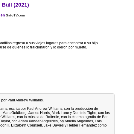
Bull (2021)
en
GatoTV.com
ndillas regresa a sus viejos lugares para encontrar a su hijo
se de quienes lo traicionaron y lo dieron por muerto.
to por Paul Andrew Williams.
iams, escrita por Paul Andrew Williams, con la producción de
, Marc Goldberg, James Harris, Mark Lane y Dominic Tighe, con los
Williams, con la música de Raffertie, con la cinematografía de Ben
aylor, con Adam Xander Angelides, Ivy Amelia Angelides, Lois
 Coghill, Elizabeth Counsell, Jake Davies y Helder Fernández como