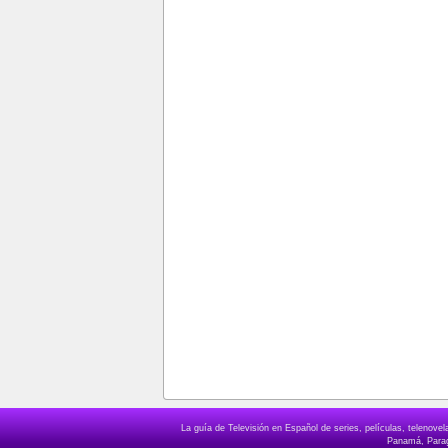
La guía de Televisión en Español de series, películas, telenov
Panamá, Paragu