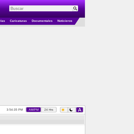
elas
Caricaturas
Documentales
Noticieros
3:54:36 PM
AM/PM
24 Hrs