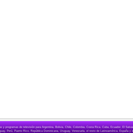
elas y programas de televisión para Argentina, Bolivia, Chile, Colombia, Costa Rica, Cuba, Ecuador, El Sa
ay, Perú, Puerto Rico, República Dominicana, Uruguay, Venezuela, el resto de Latinoamérica, España y e