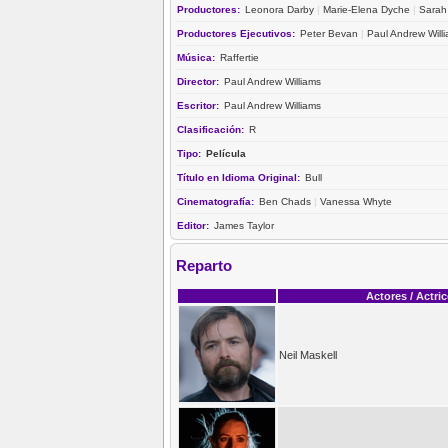
Productores:
Leonora Darby
|
Marie-Elena Dyche
|
Sarah
Productores Ejecutivos:
Peter Bevan
|
Paul Andrew Will
Música:
Raffertie
Director:
Paul Andrew Williams
Escritor:
Paul Andrew Williams
Clasificación:
R
Tipo:
Película
Título en Idioma Original:
Bull
Cinematografía:
Ben Chads
|
Vanessa Whyte
Editor:
James Taylor
Reparto
Actores / Actri
Neil Maskell