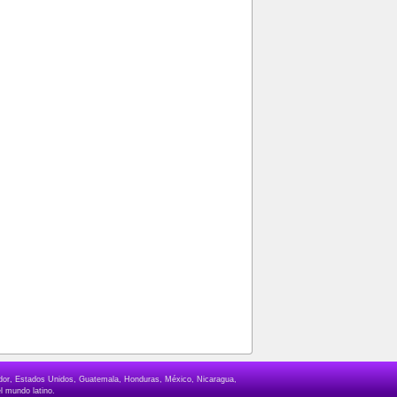
lvador, Estados Unidos, Guatemala, Honduras, México, Nicaragua,
l mundo latino.