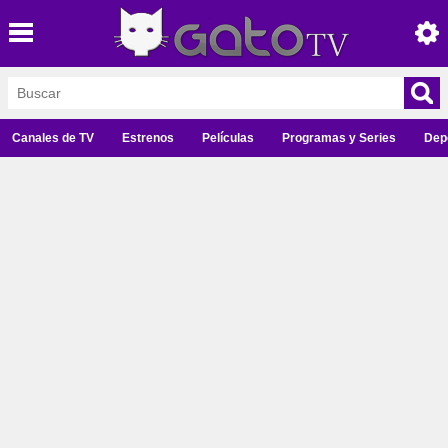
Canales de TV
Estrenos
Películas
Programas y Series
Dep