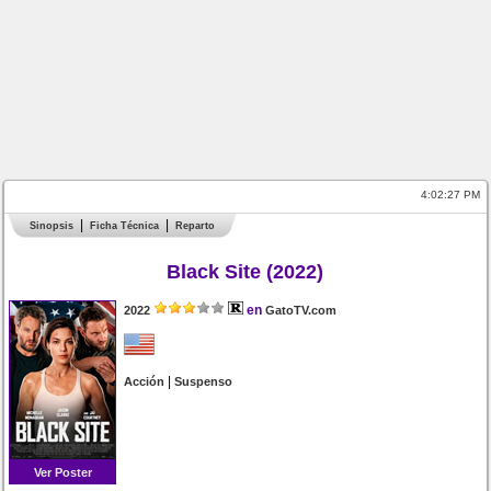
4:02:27 PM
Sinopsis
Ficha Técnica
Reparto
Black Site (2022)
en
2022
GatoTV.com
|
Acción
Suspenso
Ver Poster