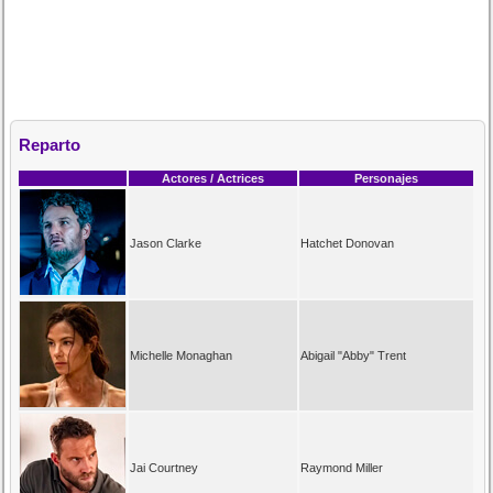
Reparto
Actores / Actrices
Personajes
Jason Clarke
Hatchet Donovan
Michelle Monaghan
Abigail "Abby" Trent
Jai Courtney
Raymond Miller