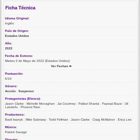
Ficha Técnica
Idioma Original:
Inglés
País de Origen:
Estados Unidos
Año:
2022
Fecha de Estreno:
Martes 3 de Mayo de 2022 (Estados Unidos)
Ver Fechas ➨
Puntuación:
6/10
Género:
Acción
|
Suspenso
Protagonistas (Elenco):
Jason Clarke
|
Michelle Monaghan
|
Jai Courtney
|
Pallavi Sharda
|
Fayssal Bazzi
|
Uli
Latukefu
|
Phoenix Raei
Productores:
Basil Iwanyk
|
Mike Gabrawy
|
Todd Fellman
|
Jason Clarke
|
Craig McMahon
|
Erica Lee
Música:
Patrick Savage
Director: