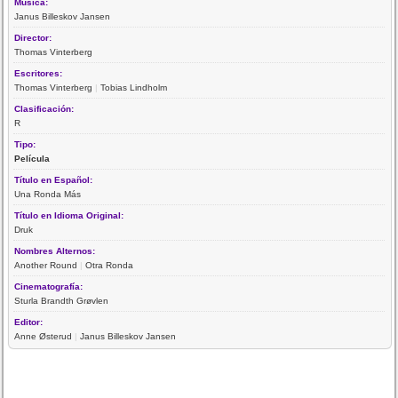
Música:
Janus Billeskov Jansen
Director:
Thomas Vinterberg
Escritores:
Thomas Vinterberg
|
Tobias Lindholm
Clasificación:
R
Tipo:
Película
Título en Español:
Una Ronda Más
Título en Idioma Original:
Druk
Nombres Alternos:
Another Round
|
Otra Ronda
Cinematografía:
Sturla Brandth Grøvlen
Editor:
Anne Østerud
|
Janus Billeskov Jansen