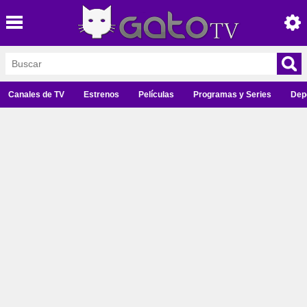
Canales de TV
Estrenos
Películas
Programas y Series
Dep