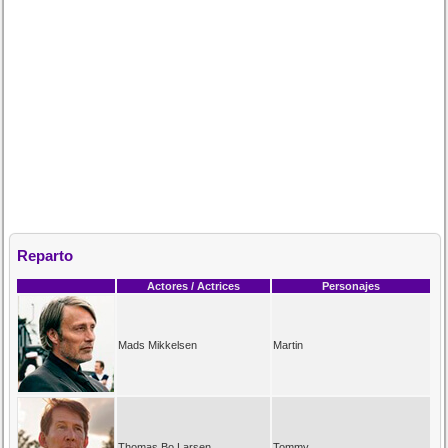
Reparto
Actores / Actrices
Personajes
Mads Mikkelsen
Martin
Thomas Bo Larsen
Tommy