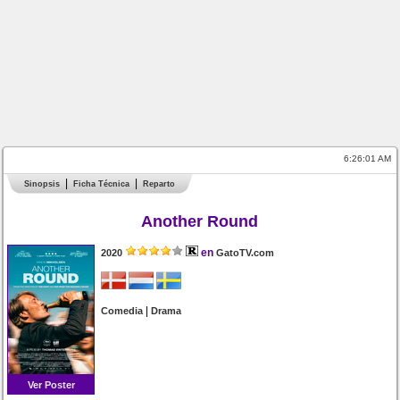
6:26:01 AM
Sinopsis
Ficha Técnica
Reparto
Another Round
en
2020
GatoTV.com
|
Comedia
Drama
Ver Poster