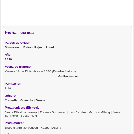
Ficha Técnica
Paises de Origen:
Dinamarca
|
Países Bajos
|
Suecia
Año:
2020
Fecha de Estreno:
Viernes 18 de Diciembre de 2020 (Estados Unidos)
Ver Fechas ➨
Puntuación:
8/10
Género:
Comedia
|
Comedia
|
Drama
Protagonistas (Elenco):
Janus Billeskov Jansen
|
Thomas Bo Larsen
|
Lars Ranthe
|
Magnus Millang
|
Maria
Bonnevie
|
Susse Wold
Productores:
Sisse Graum Jørgensen
|
Kasper Dissing