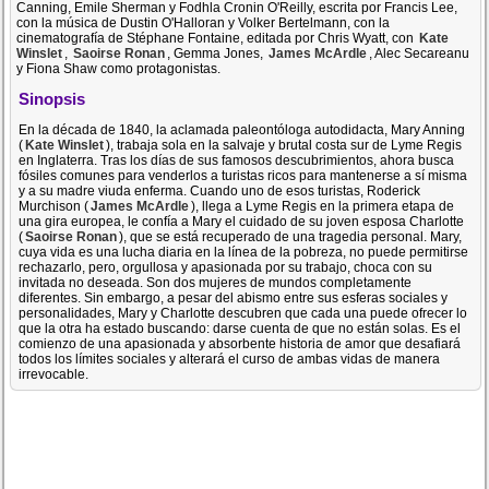
Canning, Emile Sherman y Fodhla Cronin O'Reilly, escrita por Francis Lee,
con la música de Dustin O'Halloran y Volker Bertelmann, con la
cinematografía de Stéphane Fontaine, editada por Chris Wyatt, con
Kate
Winslet
,
Saoirse Ronan
, Gemma Jones,
James McArdle
, Alec Secareanu
y Fiona Shaw como protagonistas.
Sinopsis
En la década de 1840, la aclamada paleontóloga autodidacta, Mary Anning
(
Kate Winslet
), trabaja sola en la salvaje y brutal costa sur de Lyme Regis
en Inglaterra. Tras los días de sus famosos descubrimientos, ahora busca
fósiles comunes para venderlos a turistas ricos para mantenerse a sí misma
y a su madre viuda enferma. Cuando uno de esos turistas, Roderick
Murchison (
James McArdle
), llega a Lyme Regis en la primera etapa de
una gira europea, le confía a Mary el cuidado de su joven esposa Charlotte
(
Saoirse Ronan
), que se está recuperado de una tragedia personal. Mary,
cuya vida es una lucha diaria en la línea de la pobreza, no puede permitirse
rechazarlo, pero, orgullosa y apasionada por su trabajo, choca con su
invitada no deseada. Son dos mujeres de mundos completamente
diferentes. Sin embargo, a pesar del abismo entre sus esferas sociales y
personalidades, Mary y Charlotte descubren que cada una puede ofrecer lo
que la otra ha estado buscando: darse cuenta de que no están solas. Es el
comienzo de una apasionada y absorbente historia de amor que desafiará
todos los límites sociales y alterará el curso de ambas vidas de manera
irrevocable.