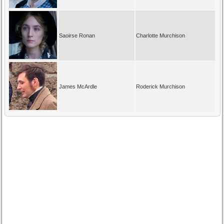
Saoirse Ronan
Charlotte Murchison
James McArdle
Roderick Murchison