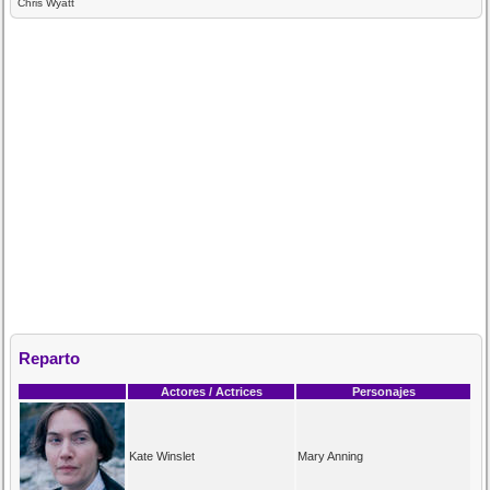
Chris Wyatt
Reparto
Actores / Actrices
Personajes
Kate Winslet
Mary Anning