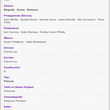
Género:
Biografía
|
Drama
|
Romance
Protagonistas (Elenco):
Kate Winslet
|
Saoirse Ronan
|
Gemma Jones
|
James McArdle
|
Alec Secareanu
|
Fiona
Shaw
Productores:
Iain Canning
|
Emile Sherman
|
Fodhla Cronin O'Reilly
Música:
Dustin O'Halloran
|
Volker Bertelmann
Director:
Francis Lee
Escritor:
Francis Lee
Clasificación:
R
Tipo:
Película
Título en Idioma Original:
Ammonite
Cinematografía:
Stéphane Fontaine
Editor: