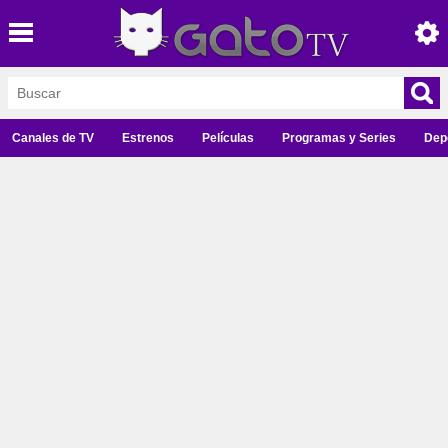
Canales de TV
Estrenos
Películas
Programas y Series
Dep